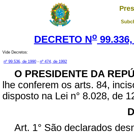
Pres
Subch
o
DECRETO N
99.336,
Vide Decretos:
nº 99.536, de 1990
-
nº 474, de 1992
O PRESIDENTE DA REP
lhe conferem os arts. 84, incis
disposto na Lei n° 8.028, de 1
D
Art. 1° São declarados de