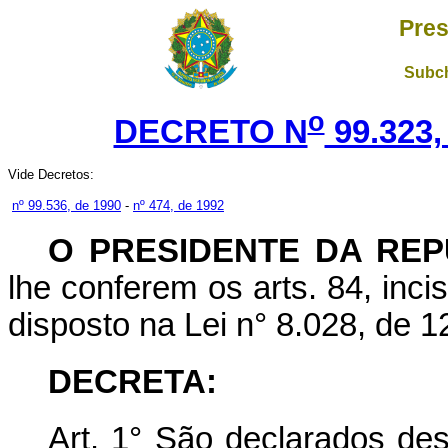
Pres
Subch
o
DECRETO N
99.323,
Vide Decretos:
nº 99.536, de 1990
-
nº 474, de 1992
O PRESIDENTE DA REP
lhe conferem os arts. 84, incis
disposto na Lei n° 8.028, de 1
DECRETA:
Art.
1° São declarados des