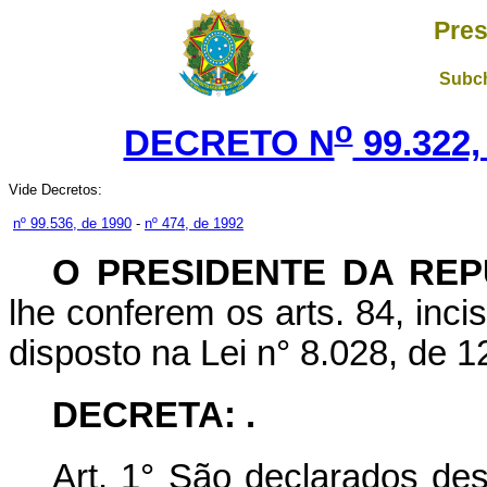
Pres
Subch
o
DECRETO N
99.322,
Vide Decretos:
nº 99.536, de 1990
-
nº 474, de 1992
O PRESIDENTE DA REP
lhe conferem os arts. 84, incis
disposto na Lei n° 8.028, de 1
DECRETA: .
Art.
1° São declarados des