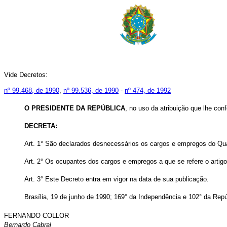
Vide Decretos:
nº 99.468, de 1990
,
nº 99.536, de 1990
-
nº 474, de 1992
O PRESIDENTE DA REPÚBLICA
, no uso da atribuição que lhe conf
DECRETA:
Art.
1° São declarados desnecessários os cargos e empregos do Quad
Art.
2° Os ocupantes dos cargos e empregos a que se refere o artigo 
Art.
3° Este Decreto entra em vigor na data de sua publicação.
Brasília, 19 de junho de 1990; 169° da Independência e 102° da Repú
FERNANDO COLLOR
Bernardo Cabral