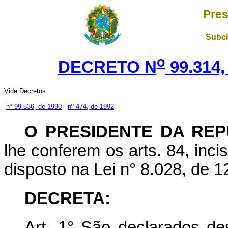
Pres
Subch
o
DECRETO N
99.314,
Vide Decretos:
nº 99.536, de 1990
-
nº 474, de 1992
O PRESIDENTE DA REP
lhe conferem os arts. 84, incis
disposto na Lei n° 8.028, de 1
DECRETA:
Art.
1° São declarados de