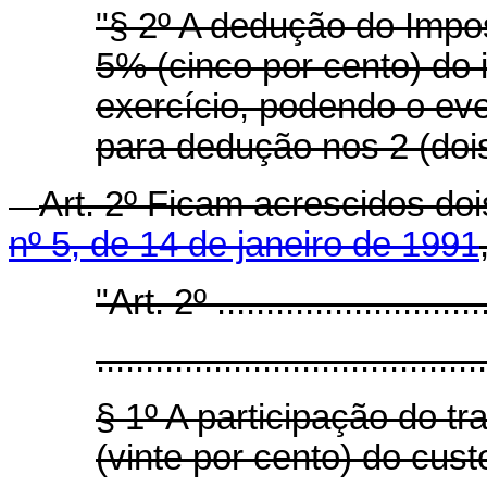
"§ 2º A dedução do Impo
5% (cinco por cento) do
exercício, podendo o eve
para dedução nos 2 (doi
Art.
2º Ficam acrescidos doi
nº 5, de 14 de janeiro de 1991
"Art
. 2º ............................
........................................
§ 1º A participação do tr
(vinte por cento) do cust