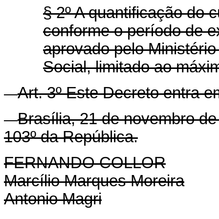
§ 2º A quantificação do c
conforme o período de 
aprovado pelo Ministério
Social, limitado ao máx
Art.
3º Este Decreto entra em
Brasília, 21 de novembro de
103º da República.
FERNANDO COLLOR
Marcílio Marques Moreira
Antonio Magri