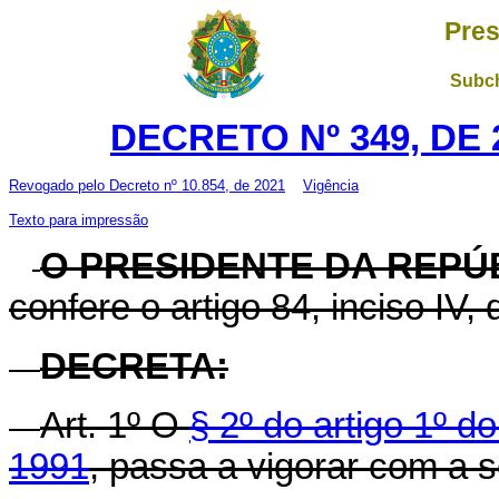
Pres
Subch
DECRETO Nº 349, DE
Revogado pelo
Decreto nº 10.854, de 2021
Vigência
Texto para impressão
O PRESIDENTE DA REPÚ
confere o artigo 84, inciso IV,
DECRETA:
Art.
1º O
§ 2º do artigo 1º d
1991
, passa a vigorar com a 