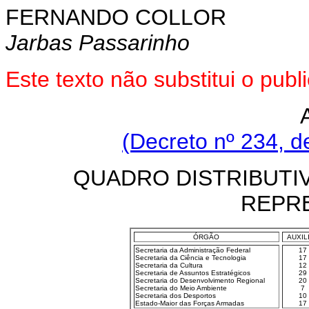
FERNANDO COLLOR
Jarbas Passarinho
Este texto não substitui o pub
(Decreto nº 234, d
QUADRO DISTRIBUTI
REPR
ÓRGÃO
AUXIL
Secretaria da Administração Federal
17
Secretaria da Ciência e Tecnologia
17
Secretaria da Cultura
12
Secretaria de Assuntos Estratégicos
29
Secretaria do Desenvolvimento Regional
20
Secretaria do Meio Ambiente
7
Secretaria dos Desportos
10
Estado-Maior das Forças Armadas
17