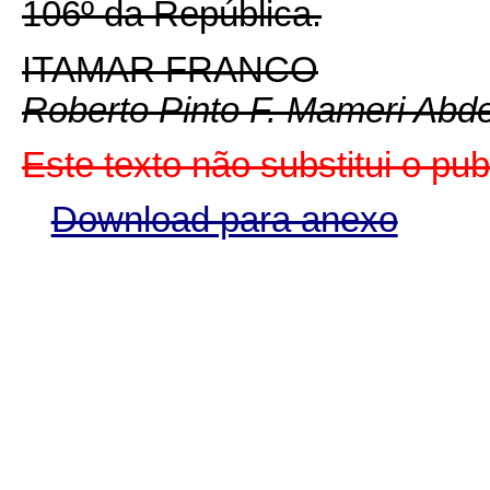
106º da República.
ITAMAR FRANCO
Roberto Pinto F. Mameri Abd
Este texto não substitui o pu
Download para anexo