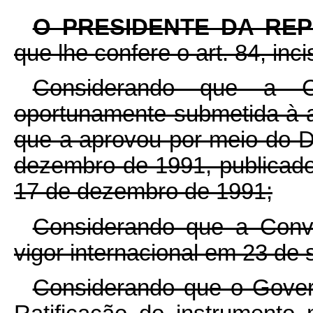
O PRESIDENTE DA RE
que lhe confere o art. 84, inci
Considerando que a C
oportunamente submetida à 
que a aprovou por meio do De
dezembro de 1991, publicado 
17 de dezembro de 1991;
Considerando que a Conv
vigor internacional em 23 de
Considerando que o Govern