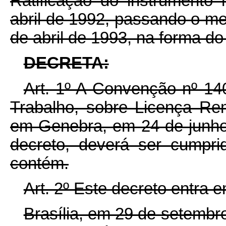
Ratificação do instrumento 
abril de 1992, passando o me
de abril de 1993, na forma do
DECRETA:
Art. 1º A Convenção nº 14
Trabalho, sobre Licença Re
em Genebra, em 24 de junho
decreto, deverá ser cumpri
contém.
Art. 2º Este decreto entra 
Brasília, em 29 de setembr