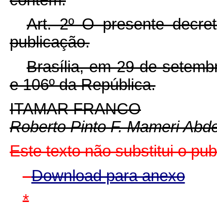
Art. 2º O presente decre
publicação.
Brasília, em 29 de setemb
e 106º da República.
ITAMAR FRANCO
Roberto Pinto F. Mameri Abd
Este texto não substitui o pu
Download para anexo
*