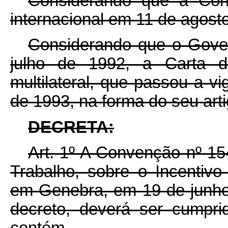
Considerando que a Con
internacional em 11 de agost
Considerando que o Gover
julho de 1992, a Carta de
multilateral, que passou a vi
de 1993, na forma do seu arti
DECRETA:
Art. 1º A Convenção nº 15
Trabalho, sobre o Incentivo
em Genebra, em 19 de junho
decreto, deverá ser cumpri
contém.