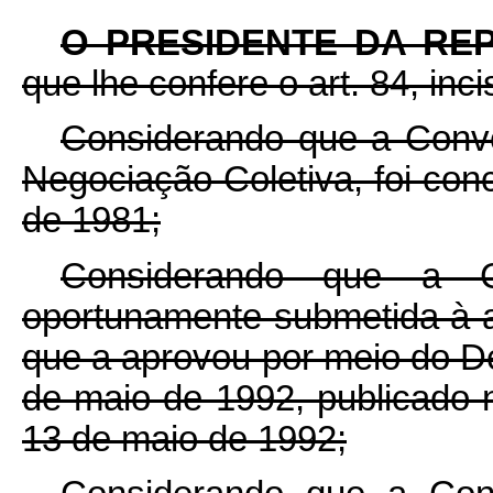
O PRESIDENTE DA RE
que lhe confere o art. 84, inci
Considerando que a Conve
Negociação Coletiva, foi co
de 1981;
Considerando que a C
oportunamente submetida à 
que a aprovou por meio do De
de maio de 1992, publicado
13 de maio de 1992;