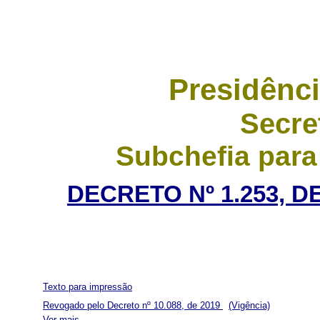
Presidênci
Secre
Subchefia para
DECRETO Nº 1.253, D
Texto para impressão
Revogado pelo Decreto nº 10.088, de 2019
(Vigência)
Ver mais...