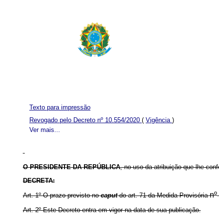
Texto para impressão
Revogado pelo Decreto nº 10.554/2020
(
Vigência
)
Ver mais...
O PRESIDENTE DA REPÚBLICA
, no uso da atribuição que lhe conf
DECRETA:
nº
Art. 1º O prazo previsto no
caput
do art. 71 da Medida Provisória
Art. 2º Este Decreto entra em vigor na data de sua publicação.