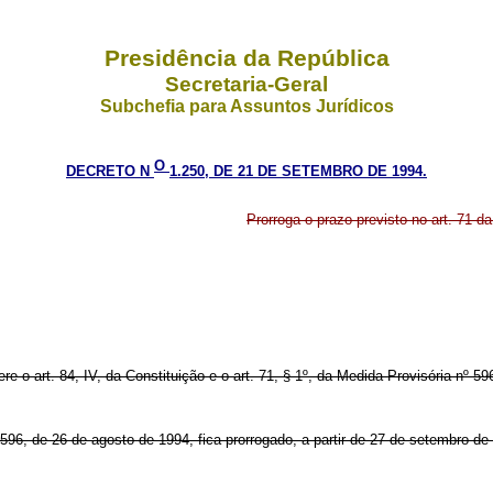
Presidência da República
Secretaria-Geral
Subchefia para Assuntos Jurídicos
O
DECRETO N
1.250, DE 21 DE SETEMBRO DE 1994.
Prorroga o prazo previsto no art. 71 d
ere o art. 84, IV, da Constituição e o art. 71, § 1º, da Medida Provisória nº 5
596, de 26 de agosto de 1994, fica prorrogado, a partir de 27 de setembro de 