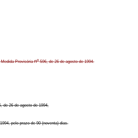
nº
a Medida Provisória
596, de 26 de agosto de 1994.
96, de 26 de agosto de 1994,
1994, pelo prazo de 90 (noventa) dias.