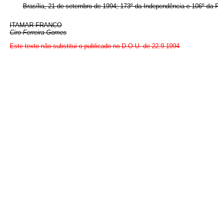
Brasília, 21 de setembro de 1994; 173º da Independência e 106º da 
ITAMAR FRANCO
Ciro Ferreira Gomes
Este texto não substitui o publicado no D.O.U. de 22.9.1994