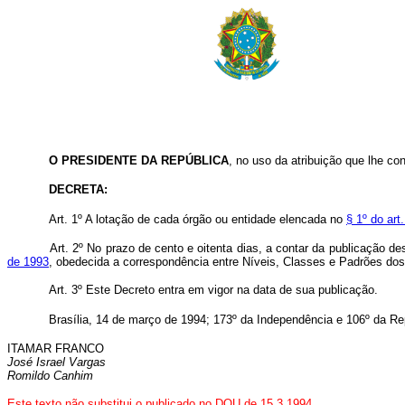
O PRESIDENTE DA REPÚBLICA
, no uso da atribuição que lhe con
DECRETA:
Art. 1º A lotação de cada órgão ou entidade elencada no
§ 1º do art
Art. 2º No prazo de cento e oitenta dias, a contar da publicação de
de 1993
, obedecida a correspondência entre Níveis, Classes e Padrões dos
Art. 3º Este Decreto entra em vigor na data de sua publicação.
Brasília, 14 de março de 1994; 173º da Independência e 106º da Re
ITAMAR FRANCO
José Israel Vargas
Romildo Canhim
Este texto não substitui o publicado no DOU de 15.3.1994