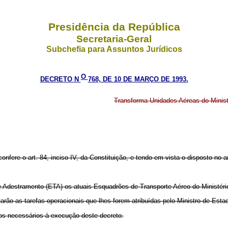
Presidência da República
Secretaria-Geral
Subchefia para Assuntos Jurídicos
O
DECRETO N
768, DE 10 DE MARÇO DE 1993.
Transforma Unidades Aéreas do Ministé
confere o art. 84, inciso IV, da Constituição, e tendo em vista o disposto no a
estramento (ETA) os atuais Esquadrões de Transporte Aéreo do Ministério
 as tarefas operacionais que lhes forem atribuídas pelo Ministro de Estad
os necessários à execução deste decreto.