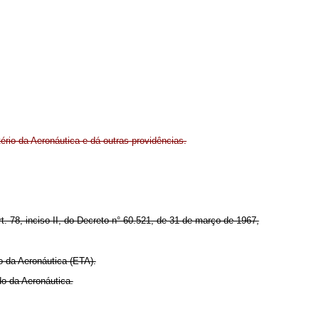
rio da Aeronáutica e dá outras providências.
rt. 78, inciso II, do Decreto n° 60.521, de 31 de março de 1967,
 da Aeronáutica (ETA).
o da Aeronáutica.