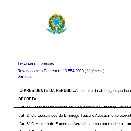
Texto para impressão
Revogado pelo Decreto nº 10.554/2020
(
Vigência
)
Ver mais...
O PRESIDENTE DA REPÚBLICA
, no uso da atribuição que lhe 
DECRETA:
Art. 1° Ficam transformados em Esquadrões de Emprego Tático e Ad
Art. 2° Os Esquadrões de Emprego Tático e Adestramento executarão
Art. 3° O Ministro de Estado da Aeronáutica baixará os demais at