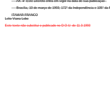
Art. 4° Este Decreto entra em vigor na data de sua publicação .
Brasília, 10 de março de 1993; 172° da Independência e 105° da 
ITAMAR FRANCO
Lelio Viana Lobo
Este texto não substitui o publicado no D.O.U. de 11.3.1993