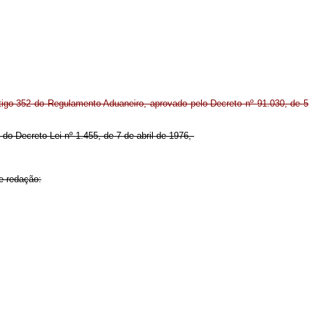
rtigo 352 do Regulamento Aduaneiro, aprovado pelo Decreto nº 91.030, de 5
7 do Decreto-Lei nº 1.455, de 7 de abril de 1976,
e redação: