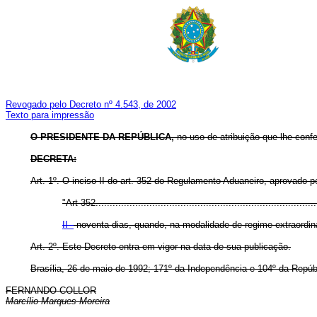
Revogado pelo Decreto nº 4.543, de 2002
Texto para impressão
O PRESIDENTE DA REPÚBLICA,
no uso de atribuição que lhe confer
DECRETA:
Art. 1º. O inciso II do art. 352 do Regulamento Aduaneiro, aprovado 
"Art 352..............................................................................
II -
noventa dias, quando, na modalidade de regime extraordiná
Art. 2º. Este Decreto entra em vigor na data de sua publicação.
Brasília, 26 de maio de 1992; 171º da Independência e 104º da Repúb
FERNANDO COLLOR
Marcílio Marques Moreira