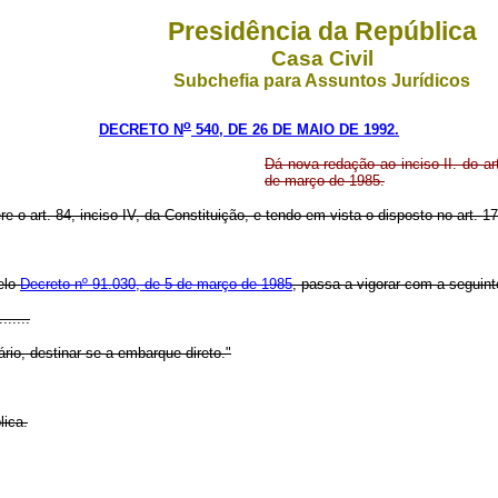
Presidência da República
Casa Civil
Subchefia para Assuntos Jurídicos
o
DECRETO N
540, DE 26 DE MAIO DE 1992.
Dá nova redação ao inciso II. do a
de março de 1985.
e o art. 84, inciso IV, da Constituição, e tendo em vista o disposto no art. 1
pelo
Decreto nº 91.030, de 5 de março de 1985
, passa a vigorar com a seguint
.......
rio, destinar-se a embarque direto."
lica.