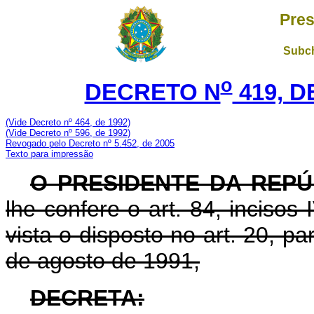
Pres
Subch
o
DECRETO N
419, D
(Vide Decreto nº 464, de 1992)
(Vide Decreto nº 596, de 1992)
Revogado pelo Decreto nº 5.452, de 2005
Texto para impressão
O PRESIDENTE DA REPÚ
lhe confere o art. 84, incisos
vista o disposto no art. 20, pa
de agosto de 1991,
DECRETA: