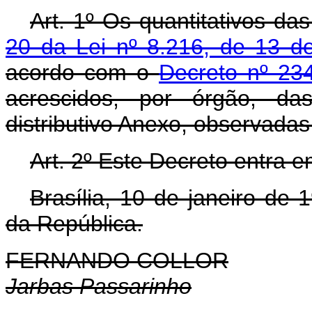
Art. 1º Os quantitativos da
20 da Lei nº 8.216, de 13 d
acordo com o
Decreto nº 23
acrescidos, por órgão, da
distributivo Anexo, observadas
Art. 2º Este Decreto entra e
Brasília, 10 de janeiro de
da República.
FERNANDO COLLOR
Jarbas Passarinho