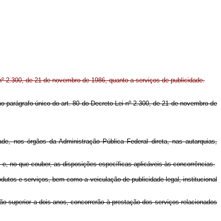
nº 2.300, de 21 de novembro de 1986, quanto a serviços de publicidade.
 no parágrafo único do art. 80 do Decreto-Lei nº 2.300, de 21 de novembro de
ade, nos órgãos da Administração Pública Federal direta, nas autarquias,
, e, no que couber, as disposições específicas aplicáveis às concorrências.
odutos e serviços, bem como a veiculação de publicidade legal, institucional
não superior a dois anos, concorrerão à prestação dos serviços relacionados