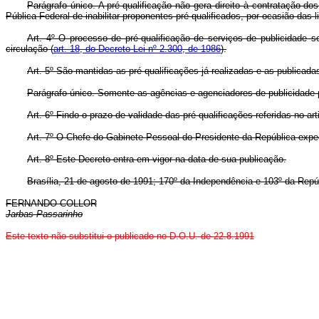
Parágrafo único. A pré-qualificação não gera direito à contratação d
Pública Federal de inabilitar proponentes pré-qualificados, por ocasião da
Art. 4º O processo de pré-qualificação de serviços de publicidade se
circulação (
art. 18, do Decreto-Lei nº 2.300, de 1986
).
Art. 5º São mantidas as pré-qualificações já realizadas e as publicad
Parágrafo único. Somente as agências e agenciadores de publicidade pr
Art. 6º Findo o prazo de validade das pré-qualificações referidas no ar
Art. 7º O Chefe do Gabinete Pessoal do Presidente da República expe
Art. 8º Este Decreto entra em vigor na data de sua publicação.
Brasília, 21 de agosto de 1991; 170º da Independência e 103º da Repú
FERNANDO COLLOR
Jarbas Passarinho
Este texto não substitui o publicado no D.O.U. de 22.8.1991