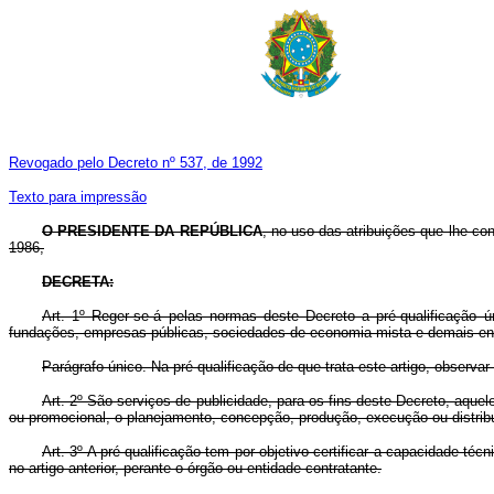
Revogado pelo Decreto nº 537, de 1992
Texto para impressão
O PRESIDENTE DA REPÚBLICA
, no uso das atribuições que lhe con
1986,
DECRETA:
Art. 1º Reger-se-á pelas normas deste Decreto a pré-qualificação ú
fundações, empresas públicas, sociedades de economia mista e demais enti
Parágrafo único. Na pré-qualificação de que trata este artigo, observa
Art. 2º São serviços de publicidade, para os fins deste Decreto, aquel
ou promocional, o planejamento, concepção, produção, execução ou distrib
Art. 3º A pré-qualificação tem por objetivo certificar a capacidade t
no artigo anterior, perante o órgão ou entidade contratante.