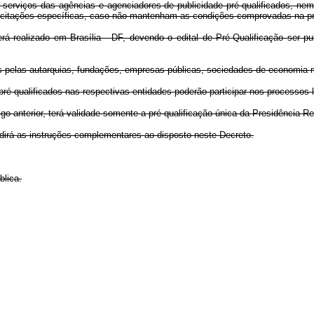
os serviços das agências e agenciadores de publicidade pré-qualificados, n
s licitações específicas, caso não mantenham as condições comprovadas na pr
rá realizado em Brasília - DF, devendo o edital de Pré-Qualificação ser pu
as pelas autarquias, fundações, empresas públicas, sociedades de economia m
é-qualificados nas respectivas entidades poderão participar nos processos l
tigo anterior, terá validade somente a pré-qualificação única da Presidência Re
dirá as instruções complementares ao disposto neste Decreto.
blica.