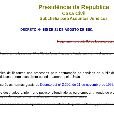
Presidência da República
Casa Civil
Subchefia para Assuntos Jurídicos
o
DECRETO N
195 DE 21 DE AGOSTO DE 1991.
Regulamenta o art. 80 do Decreto-Lei 
fere o art. 84, incisos IV e VI, da Constituição, e tendo em vista o disposto
nica de licitantes nos processos para contratação de serviços de publicid
dades controladas direta ou indiretamente pela União.
r-se-ão as normas gerais do
Decreto-Lei nº 2.300, de 21 de novembro de 1986
es destinados a informar o público, difundir idéias ou promover a venda de pr
uição de peças ou campanhas publicitárias e promocionais.
écnica e econômica de agências e agenciadores de publicidade que, por prazo 