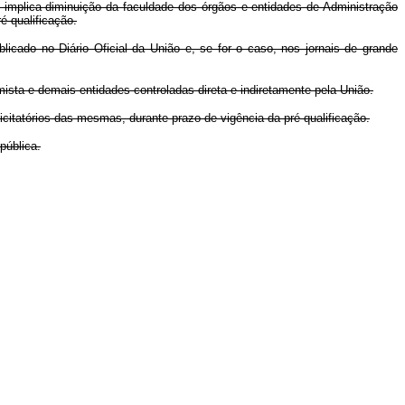
em implica diminuição da faculdade dos órgãos e entidades de Administração
é-qualificação.
blicado no Diário Oficial da União e, se for o caso, nos jornais de grande
ista e demais entidades controladas direta e indiretamente pela União.
icitatórios das mesmas, durante prazo de vigência da pré-qualificação.
pública.