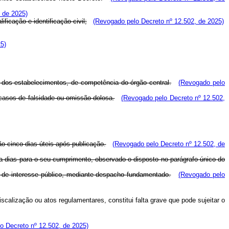
 de 2025)
ficação e identificação civil;
(Revogado pelo Decreto nº 12.502, de 2025)
5)
o dos estabelecimentos, de competência do órgão central.
(Revogado pelo
 casos de falsidade ou omissão dolosa.
(Revogado pelo Decreto nº 12.502,
ção cinco dias úteis após publicação.
(Revogado pelo Decreto nº 12.502, de
rinta dias para o seu cumprimento, observado o disposto no parágrafo único do
 de interesse público, mediante despacho fundamentado.
(Revogado pelo
calização ou atos regulamentares, constitui falta grave que pode sujeitar o
o Decreto nº 12.502, de 2025)