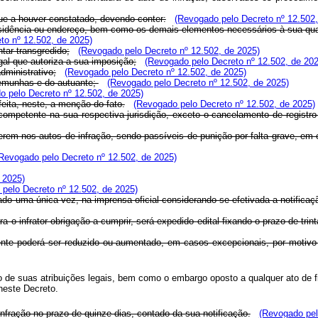
que a houver constatado, devendo conter:
(Revogado pelo Decreto nº 12.502,
residência ou endereço, bem como os demais elementos necessários à sua quali
to nº 12.502, de 2025)
ntar transgredido;
(Revogado pelo Decreto nº 12.502, de 2025)
egal que autoriza a sua imposição;
(Revogado pelo Decreto nº 12.502, de 202
dministrativo;
(Revogado pelo Decreto nº 12.502, de 2025)
temunhas e do autuante;
(Revogado pelo Decreto nº 12.502, de 2025)
o pelo Decreto nº 12.502, de 2025)
feita, neste, a menção do fato.
(Revogado pelo Decreto nº 12.502, de 2025)
 competente na sua respectiva jurisdição, exceto o cancelamento de registr
erem nos autos de infração, sendo passíveis de punição por falta grave, em
Revogado pelo Decreto nº 12.502, de 2025)
 2025)
pelo Decreto nº 12.502, de 2025)
licado uma única vez, na imprensa oficial considerando-se efetivada a notifica
ara o infrator obrigação a cumprir, será expedido edital fixando o prazo de t
ente poderá ser reduzido ou aumentado, em casos excepcionais, por motivo
 de suas atribuições legais, bem como o embargo oposto a qualquer ato de fis
neste Decreto.
infração no prazo de quinze dias, contado da sua notificação.
(Revogado pel