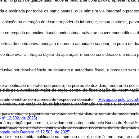
derá, no prazo de quinze dias, requerer perícia de contraprova, apresentando 
da e assinada por todos os participantes, cuja primeira via integrará o proce
 violação ou alteração da dose em poder do infrator, e, nessa hipótese, preva
se empregado na análise fiscal condenatória, salvo se houver concordância 
perícia de contraprova ensejará recurso à autoridade superior, no prazo de de
contraprova, a infração objeto da apuração, e sendo considerado o produto pr
clusive por desobediência ou desacato à autoridade fiscal, o processo será 
erá notificado o infrator que poderá, no prazos de dez dias, recorrer da decis
ido pela autoridade maior do órgão central de fiscalização da inseminação a
ssado o instruir com a prova do respectivo depósito.
(Revogado pelo Decreto
 produto, em razão de laudo laboratorial confirmado em perícia de contrapro
do para efetuar o pagamento no prazo de trinta dias, a contar do recebiment
 nº 12.502, de 2025)
or à repartição que a emitiu, devidamente autenticada pelo Banco do Brasil S
inistração, se o infrator, renunciando ao recurso, recolhê-la dentro do praz
ogado pelo Decreto nº 12.502, de 2025)
u por meio de edital publicado na imprensa oficial, neste último caso, se o infr