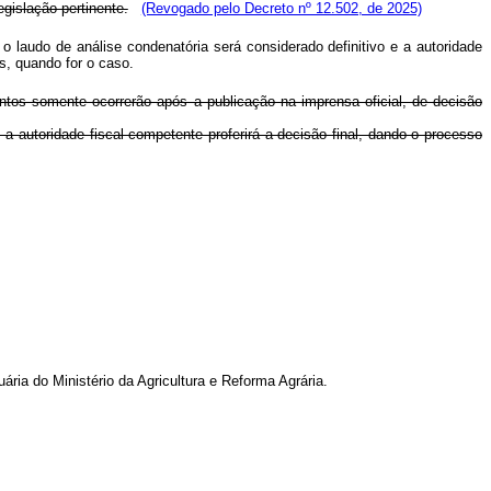
egislação pertinente.
(Revogado pelo Decreto nº 12.502, de 2025)
 o laudo de análise condenatória será considerado definitivo e a autoridade
is, quando for o caso.
entos somente ocorrerão após a publicação na imprensa oficial, de decisão
 autoridade fiscal competente proferirá a decisão final, dando o processo
ia do Ministério da Agricultura e Reforma Agrária.