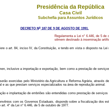
Presidência da República
Casa Civil
Subchefia para Assuntos Jurídicos
o
DECRETO N
187 DE 9 DE AGOSTO DE 1991.
Regulamenta a Lei n° 6.446, de 5 de o
sêmem destinado à inseminação artifi
fere o art. 84, inciso IV, da Constituição, e tendo em vista o disposto na L
men, inclusive a importação e exportação, bem como a prestação de serviços
 serão exercidas pelo Ministério da Agricultura e Reforma Agrária, através 
l e as que prestam serviços especializados na área de reprodução animal.
ação e implantação de embriões são entendidas como prestação de serviços n
ar convênios com os Governos Estaduais, dispondo sobre a fiscalização dos 
rt. 4° da Lei n° 6.446, de 5 de outubro de 1977.