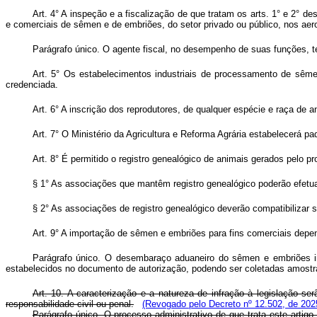
Art. 4° A inspeção e a fiscalização de que tratam os arts. 1° e 2° de
e comerciais de sêmen e de embriões, do setor privado ou público, nos aero
Parágrafo único. O agente fiscal, no desempenho de suas funções, ter
Art. 5° Os estabelecimentos industriais de processamento de sêmen 
credenciada.
Art. 6° A inscrição dos reprodutores, de qualquer espécie e raça de 
Art. 7° O Ministério da Agricultura e Reforma Agrária estabelecerá p
Art. 8° É permitido o registro genealógico de animais gerados pelo pr
§ 1° As associações que mantêm registro genealógico poderão efetuar
§ 2° As associações de registro genealógico deverão compatibilizar
Art. 9° A importação de sêmen e embriões para fins comerciais depend
Parágrafo único. O desembaraço aduaneiro do sêmen e embriões imp
estabelecidos no documento de autorização, podendo ser coletadas amost
Art. 10. A caracterização e a natureza de infração à legislação s
responsabilidade civil ou penal.
(Revogado pelo Decreto nº 12.502, de 202
Parágrafo único. O processo administrativo de que trata este artig