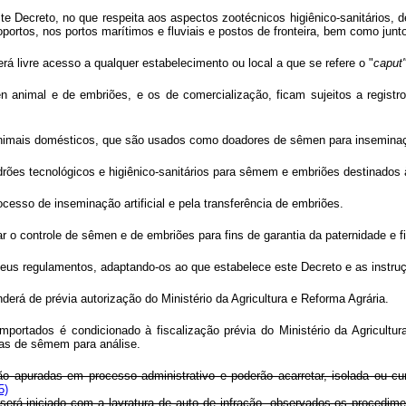
ste Decreto, no que respeita aos aspectos zootécnicos higiênico-sanitários, de
portos, nos portos marítimos e fluviais e postos de fronteira, bem como jun
á livre acesso a qualquer estabelecimento ou local a que se refere o "
caput
animal e de embriões, e os de comercialização, ficam sujeitos a registro 
animais domésticos, que são usados como doadores de sêmen para inseminação ar
adrões tecnológicos e higiênico-sanitários para sêmem e embriões destinados à
ocesso de inseminação artificial e pela transferência de embriões.
 o controle de sêmen e de embriões para fins de garantia da paternidade e fi
 seus regulamentos, adaptando-os ao que estabelece este Decreto e as inst
erá de prévia autorização do Ministério da Agricultura e Reforma Agrária.
ortados é condicionado à fiscalização prévia do Ministério da Agricultu
ras de sêmem para análise.
erão apuradas em processo administrativo e poderão acarretar, isolada ou c
5)
o será iniciado com a lavratura de auto de infração, observados os procedim