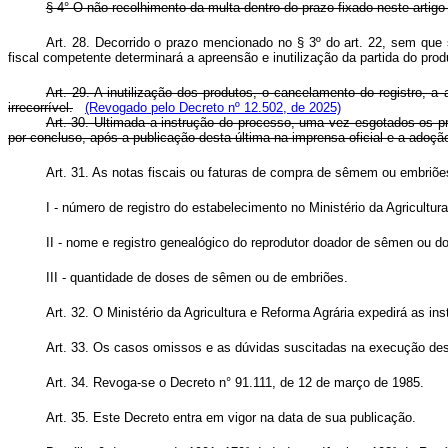
§ 4° O não recolhimento da multa dentro do prazo fixado neste artigo 
Art. 28. Decorrido o prazo mencionado no § 3º do art. 22, sem que s
fiscal competente determinará a apreensão e inutilização da partida do prod
Art. 29. A inutilização dos produtos, o cancelamento do registro, 
irrecorrível.
(Revogado pelo Decreto nº 12.502, de 2025)
Art. 30. Ultimada a instrução do processo, uma vez esgotados os pr
por concluso, após a publicação desta última na imprensa oficial e a adoç
Art. 31. As notas fiscais ou faturas de compra de sêmem ou embriões
I - número de registro do estabelecimento no Ministério da Agricultur
II - nome e registro genealógico do reprodutor doador de sêmen ou d
III - quantidade de doses de sêmen ou de embriões.
Art. 32. O Ministério da Agricultura e Reforma Agrária expedirá as i
Art. 33. Os casos omissos e as dúvidas suscitadas na execução deste
Art. 34. Revoga-se o Decreto n° 91.111, de 12 de março de 1985.
Art. 35. Este Decreto entra em vigor na data de sua publicação.