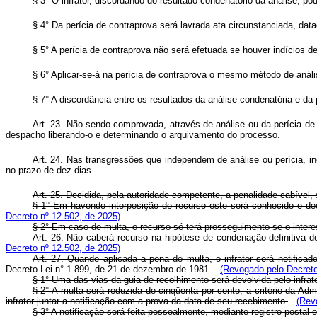
§ 3° O infrator, discordando do resultado condenatório da análise, po
§ 4° Da perícia de contraprova será lavrada ata circunstanciada, data
§ 5° A perícia de contraprova não será efetuada se houver indícios de
§ 6° Aplicar-se-á na perícia de contraprova o mesmo método de análi
§ 7° A discordância entre os resultados da análise condenatória e da 
Art. 23. Não sendo comprovada, através de análise ou da perícia de 
despacho liberando-o e determinando o arquivamento do processo.
Art. 24. Nas transgressões que independem de análise ou perícia, in
no prazo de dez dias.
Art. 25. Decidida, pela autoridade competente, a penalidade cabível, s
§ 1° Em havendo interposição de recurso este será conhecido e decid
Decreto nº 12.502, de 2025)
§ 2° Em caso de multa, o recurso só terá prosseguimento se o intere
Art. 26. Não caberá recurso na hipótese de condenação definitiva do
Decreto nº 12.502, de 2025)
Art. 27. Quando aplicada a pena de multa, o infrator será notifica
Decreto-Lei n° 1.899, de 21 de dezembro de 1981.
(Revogado pelo Decreto
§ 1° Uma das vias da guia de recolhimento será devolvida pelo infrat
§ 2° A multa será reduzida de cinqüenta por cento, a critério da Adm
infrator juntar a notificação com a prova da data de seu recebimento.
(Rev
§ 3° A notificação será feita pessoalmente, mediante registro postal o