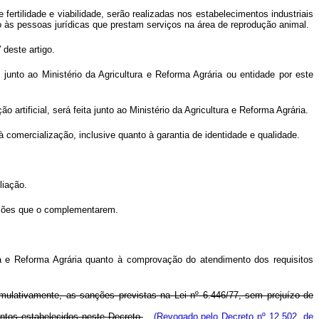
 fertilidade e viabilidade, serão realizadas nos estabelecimentos industriais
to às pessoas jurídicas que prestam serviços na área de reprodução animal.
"
deste artigo.
junto ao Ministério da Agricultura e Reforma Agrária ou entidade por este
tificial, será feita junto ao Ministério da Agricultura e Reforma Agrária.
 comercialização, inclusive quanto à garantia de identidade e qualidade.
liação.
ruções que o complementarem.
ra e Reforma Agrária quanto à comprovação do atendimento dos requisitos
umulativamente, as sanções previstas na Lei nº 6.446/77, sem prejuízo de
entos estabelecidos neste Decreto.
(Revogado pelo Decreto nº 12.502, de