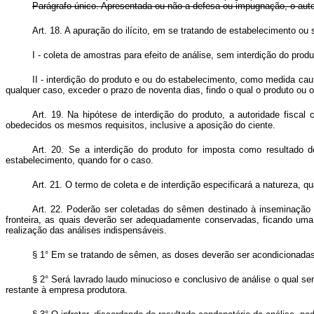
Parágrafo único. Apresentada ou não a defesa ou impugnação, o auto 
Art. 18. A apuração do ilícito, em se tratando de estabelecimento ou 
I - coleta de amostras para efeito de análise, sem interdição do prod
II - interdição do produto e ou do estabelecimento, como medida cau
qualquer caso, exceder o prazo de noventa dias, findo o qual o produto ou 
Art. 19. Na hipótese de interdição do produto, a autoridade fiscal 
obedecidos os mesmos requisitos, inclusive a aposição do ciente.
Art. 20. Se a interdição do produto for imposta como resultado de
estabelecimento, quando for o caso.
Art. 21. O termo de coleta e de interdição especificará a natureza, 
Art. 22. Poderão ser coletadas do sêmen destinado à inseminação ar
fronteira, as quais deverão ser adequadamente conservadas, ficando uma 
realização das análises indispensáveis.
§ 1° Em se tratando de sêmen, as doses deverão ser acondicionadas
§ 2° Será lavrado laudo minucioso e conclusivo de análise o qual será
restante à empresa produtora.