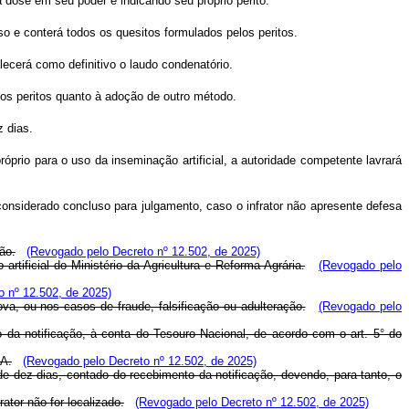
a dose em seu poder e indicando seu próprio perito.
sso e conterá todos os quesitos formulados pelos peritos.
lecerá como definitivo o laudo condenatório.
dos peritos quanto à adoção de outro método.
z dias.
óprio para o uso da inseminação artificial, a autoridade competente lavrará
considerado concluso para julgamento, caso o infrator não apresente defesa
ão.
(Revogado pelo Decreto nº 12.502, de 2025)
rtificial do Ministério da Agricultura e Reforma Agrária.
(Revogado pelo
 nº 12.502, de 2025)
va, ou nos casos de fraude, falsificação ou adulteração.
(Revogado pelo
o da notificação, à conta do Tesouro Nacional, de acordo com o art. 5° do
.A.
(Revogado pelo Decreto nº 12.502, de 2025)
o de dez dias, contado do recebimento da notificação, devendo, para tanto, o
ator não for localizado.
(Revogado pelo Decreto nº 12.502, de 2025)