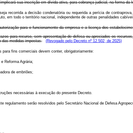
implicará sua inscrição em dívida ativa, para cobrança judicial, na forma da l
eja recorrida a decisão condenatória ou requerida a perícia de contraprova,
uto, em todo o território nacional, independente de outras penalidades cabíve
a autorização para o funcionamento da empresa e a licença dos estabelecim
azos para recurso, sem apresentação de defesa ou apreciados os recursos, a
ão das medidas impostas.
(Revogado pelo Decreto nº 12.502, de 2025)
 para fins comerciais devem conter, obrigatoriamente:
a e Reforma Agrária;
oadora de embriões;
nstruções necessárias à execução do presente Decreto.
 regulamento serão resolvidos pelo Secretário Nacional de Defesa Agropecuár