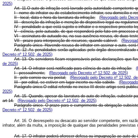
2025)
Art. 11.O auto de infração será lavrado pela autoridade competente 
I - nome do infrator ou do estabelecimento infrator, seu domicilio e 
II - local, data e hora da lavratura da infração;
(Revogado pelo Decre
III - descrição da infração e menção do dispositivo legal ou regulame
IV - penalidade a que está sujeito o infrator e o respectivo preceito l
V - ciência, pelo autuado, de que responderá pelo fato em processo a
VI - assinatura do autuado ou, na sua ausência recusa, de duas tes
VII - prazo para interposição de recursos, quando cabível.
(Revogad
Parágrafo único. Havendo recusa do infrator em assinar o auto, será 
Art. 12. As penalidades serão aplicadas pelo órgão descentralizado
Decreto nº 12.502, de 2025)
Art. 13. Os servidores ficam responsáveis pelas declarações que fiz
de 2025)
Art. 14. O infrator será notificado para ciência do auto da infração:
(
I - pessoalmente;
(Revogado pelo Decreto nº 12.502, de 2025)
II - pelo correio ou via postal;
(Revogado pelo Decreto nº 12.502, de
III - por edital, se estiver em lugar incerto ou não sabido.
(Revogado 
Parágrafo único.O edital referido no inciso III deste artigo será pub
2025)
Art. 15. Quando, apesar da lavratura do auto de infração, subsistir p
art 14.
(Revogado pelo Decreto nº 12.502, de 2025)
Parágrafo único. O prazo para o cumprimento da obrigação subsist
Decreto nº 12.502, de 2025)
Art. 16. O desrespeito ou desacato ao servidor competente, em razão
infrator, além da multa, a imposição de qualquer das penalidades previstas 
Art. 17. O infrator poderá oferecer defesa ou impugnação ao auto de 