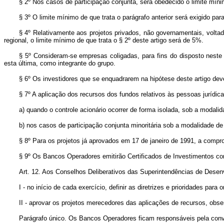
§ 2º Nos casos de participação conjunta, será obedecido o limite míni
§ 3º O limite mínimo de que trata o parágrafo anterior será exigido par
§ 4º Relativamente aos projetos privados, não governamentais, volta
regional, o limite mínimo de que trata o § 2º deste artigo será de 5%.
§ 5º Consideram-se empresas coligadas, para fins do disposto neste a
esta última, como integrante do grupo.
§ 6º Os investidores que se enquadrarem na hipótese deste artigo de
§ 7º A aplicação dos recursos dos fundos relativos às pessoas jurídi
a) quando o controle acionário ocorrer de forma isolada, sob a modal
b) nos casos de participação conjunta minoritária sob a modalidade 
§ 8º Para os projetos já aprovados em 17 de janeiro de 1991, a comprov
§ 9º Os Bancos Operadores emitirão Certificados de Investimentos co
Art. 12. Aos Conselhos Deliberativos das Superintendências de Desen
I - no início de cada exercício, definir as diretrizes e prioridades pa
II - aprovar os projetos merecedores das aplicações de recursos, ob
Parágrafo único. Os Bancos Operadores ficam responsáveis pela con