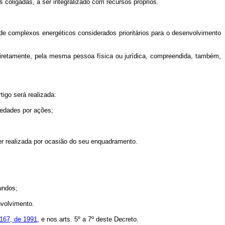
 coligadas, a ser integralizado com recursos próprios.
de complexos energéticos considerados prioritários para o desenvolvimento
indiretamente, pela mesma pessoa física ou jurídica, compreendida, também,
igo será realizada:
iedades por ações;
ser realizada por ocasião do seu enquadramento.
Fundos;
nvolvimento.
8.167, de 1991
, e nos arts. 5º a 7º deste Decreto.