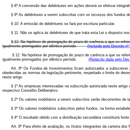
§ 8º A conversão das debêntures em ações deverá se efetivar integral
§ 9º As debêntures a serem subscritas com os recursos dos fundos dev
§ 10. A emissão de debêntures se fará por escritura particular.
§ 11. Não se aplica às debêntures de que trata esta Lei o disposto no
§ 12. Na hipótese de prorrogação do prazo de carência a que se refer
igualmente prorrogados por idêntico período.
(Incluído pelo Decreto nº
§ 12. Na hipótese de prorrogação do prazo de carência a que se refer
igualmente prorrogados por idêntico período.
(Redação dada pelo Decr
Art. 8º Os Fundos de Investimentos ficam autorizados a subscrever 
obedecidas as normas da legislação pertinente, respeitado o limite do de
neste artigo.
§ 1º As empresas interessadas na subscrição autorizada neste artigo
respectivo Conselho Deliberativo.
§ 2º Os valores mobiliários a serem subscritos serão decorrentes de
§ 3º Os valores mobiliários subscritos pelos fundos, na forma estabel
§ 4º O resultado obtido com a distribuição secundária constituirá fo
Art. 9º Para efeito de avaliação, os títulos integrantes da carteira d