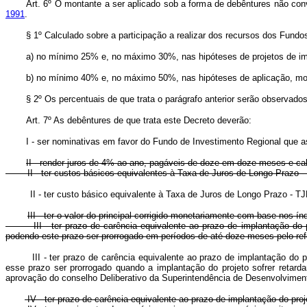
Art. 6º O montante a ser aplicado sob a forma de debêntures não co
1991
.
§ 1º Calculado sobre a participação a realizar dos recursos dos Fundo
a) no mínimo 25% e, no máximo 30%, nas hipóteses de projetos de im
b) no mínimo 40% e, no máximo 50%, nas hipóteses de aplicação, mo
§ 2º Os percentuais de que trata o parágrafo anterior serão observad
Art. 7º As debêntures de que trata este Decreto deverão:
I - ser nominativas em favor do Fundo de Investimento Regional que a
II - render juros de 4% ao ano, pagáveis de doze em doze meses e calc
II - ter custos básicos equivalentes à Taxa de Juros de Longo Prazo
II - ter custo básico equivalente à Taxa de Juros de Longo Prazo - T
III - ter o valor do principal corrigido monetariamente com base nos í
III - ter prazo de carência equivalente ao prazo de implantação do pro
podendo este prazo ser prorrogado em períodos de até doze meses pelo 
III - ter prazo de carência equivalente ao prazo de implantação do
esse prazo ser prorrogado quando a implantação do projeto sofrer retar
aprovação do conselho Deliberativo da Superintendência de Desenvolvimen
IV - ter prazo de carência equivalente ao prazo de implantação do pr