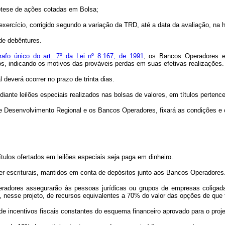
pótese de ações cotadas em Bolsa;
 exercício, corrigido segundo a variação da TRD, até a data da avaliação, n
 de debêntures.
rafo único do art. 7º da Lei nº 8.167, de 1991
, os Bancos Operadores en
s, indicando os motivos das prováveis perdas em suas efetivas realizações.
deverá ocorrer no prazo de trinta dias.
diante leilões especiais realizados nas bolsas de valores, em títulos perten
de Desenvolvimento Regional e os Bancos Operadores, fixará as condições e 
tulos ofertados em leilões especiais seja paga em dinheiro.
ser escriturais, mantidos em conta de depósitos junto aos Bancos Operadores
radores assegurarão às pessoas jurídicas ou grupos de empresas coligad
o, nesse projeto, de recursos equivalentes a 70% do valor das opções de que tra
s de incentivos fiscais constantes do esquema financeiro aprovado para o pr