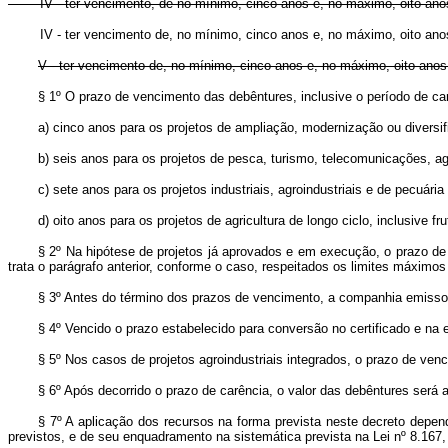
IV - ter vencimento, de no mínimo, cinco anos e, no máximo, oito ano
IV - ter vencimento de, no mínimo, cinco anos e, no máximo, oito ano
V - ter vencimento de, no mínimo, cinco anos e, no máximo, oito anos
§ 1º O prazo de vencimento das debêntures, inclusive o período de car
a) cinco anos para os projetos de ampliação, modernização ou diversi
b) seis anos para os projetos de pesca, turismo, telecomunicações, agr
c) sete anos para os projetos industriais, agroindustriais e de pecuária
d) oito anos para os projetos de agricultura de longo ciclo, inclusive fr
§ 2º Na hipótese de projetos já aprovados e em execução, o prazo d
trata o parágrafo anterior, conforme o caso, respeitados os limites máximos
§ 3º Antes do término dos prazos de vencimento, a companhia emissora,
§ 4º Vencido o prazo estabelecido para conversão no certificado e na 
§ 5º Nos casos de projetos agroindustriais integrados, o prazo de ve
§ 6º Após decorrido o prazo de carência, o valor das debêntures será 
§ 7º A aplicação dos recursos na forma prevista neste decreto dep
previstos, e de seu enquadramento na sistemática prevista na Lei nº 8.167