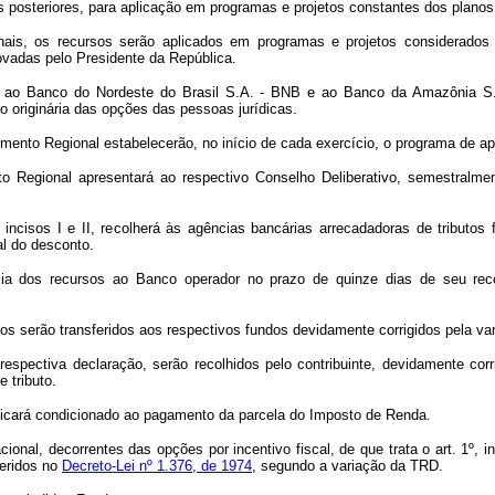
es posteriores, para aplicação em programas e projetos constantes dos plan
ais, os recursos serão aplicados em programas e projetos considerados pr
ovadas pelo Presidente da República.
os ao Banco do Nordeste do Brasil S.A. - BNB e ao Banco da Amazônia S.
 originária das opções das pessoas jurídicas.
ento Regional estabelecerão, no início de cada exercício, o programa de apli
o Regional apresentará ao respectivo Conselho Deliberativo, semestralmen
º, incisos I e II, recolherá às agências bancárias arrecadadoras de tribu
al do desconto.
cia dos recursos ao Banco operador no prazo de quinze dias de seu reco
rsos serão transferidos aos respectivos fundos devidamente corrigidos pela va
pectiva declaração, serão recolhidos pelo contribuinte, devidamente corr
 tributo.
 ficará condicionado ao pagamento da parcela do Imposto de Renda.
onal, decorrentes das opções por incentivo fiscal, de que trata o art. 1º, i
feridos no
Decreto-Lei nº 1.376, de 1974
, segundo a variação da TRD.