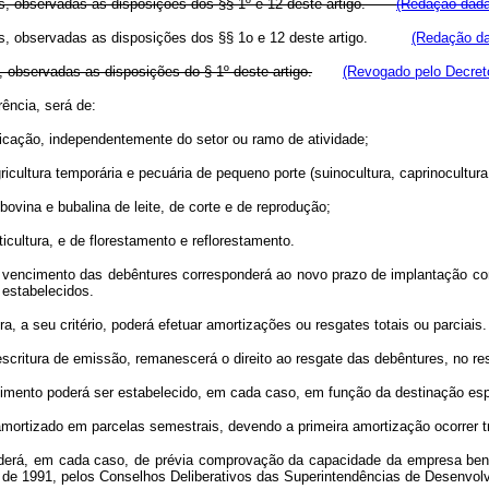
s, observadas as disposições dos §§ 1º e 12 deste artigo.
(Redação dada
s, observadas as disposições dos §§ 1o e 12 deste artigo.
(Redação da
, observadas as disposições do § 1º deste artigo.
(Revogado pelo Decreto
ência, será de:
ficação, independentemente do setor ou ramo de atividade;
icultura temporária e pecuária de pequeno porte (suinocultura, caprinocultura
 bovina e bubalina de leite, de corte e de reprodução;
uticultura, e de florestamento e reflorestamento.
e vencimento das debêntures corresponderá ao novo prazo de implantação co
 estabelecidos.
 a seu critério, poderá efetuar amortizações ou resgates totais ou parciais.
escritura de emissão, remanescerá o direito ao resgate das debêntures, no r
ncimento poderá ser estabelecido, em cada caso, em função da destinação es
amortizado em parcelas semestrais, devendo a primeira amortização ocorrer tr
enderá, em cada caso, de prévia comprovação da capacidade da empresa ben
, de 1991, pelos Conselhos Deliberativos das Superintendências de Desenvol