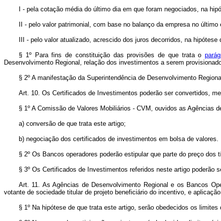
I - pela cotação média do último dia em que foram negociados, na hi
II - pelo valor patrimonial, com base no balanço da empresa no último
III - pelo valor atualizado, acrescido dos juros decorridos, na hipótese
§ 1º Para fins de constituição das provisões de que trata o
parág
Desenvolvimento Regional, relação dos investimentos a serem provisionado
§ 2º A manifestação da Superintendência de Desenvolvimento Regional 
Art. 10. Os Certificados de Investimentos poderão ser convertidos, me
§ 1º A Comissão de Valores Mobiliários - CVM, ouvidos as Agências 
a) conversão de que trata este artigo;
b) negociação dos certificados de investimentos em bolsa de valores.
§ 2º Os Bancos operadores poderão estipular que parte do preço dos tí
§ 3º Os Certificados de Investimentos referidos neste artigo poderão 
Art. 11. As Agências de Desenvolvimento Regional e os Bancos Ope
votante de sociedade titular de projeto beneficiário do incentivo, e aplicaçã
§ 1º Na hipótese de que trata este artigo, serão obedecidos os limite