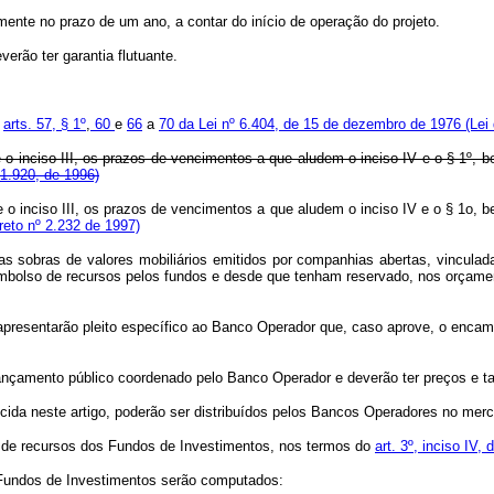
mente no prazo de um ano, a contar do início de operação do projeto.
erão ter garantia flutuante.
s
arts. 57, § 1º
,
60
e
66
a
70 da Lei nº 6.404, de 15 de dezembro de 1976 (Lei
e o inciso III, os prazos de vencimentos a que aludem o inciso IV e o § 1º, 
 1.920, de 1996)
e o inciso III, os prazos de vencimentos a que aludem o inciso IV e o § 1o,
eto nº 2.232 de 1997)
as sobras de valores mobiliários emitidos por companhias abertas, vinculad
sembolso de recursos pelos fundos e desde que tenham reservado, nos orçame
 apresentarão pleito específico ao Banco Operador que, caso aprove, o enca
 lançamento público coordenado pelo Banco Operador e deverão ter preços e 
ecida neste artigo, poderão ser distribuídos pelos Bancos Operadores no merca
nte de recursos dos Fundos de Investimentos, nos termos do
art. 3º, inciso IV,
os Fundos de Investimentos serão computados: