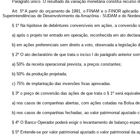
Parágrafo único. O resultado da variação monetária constitui recurso 
Art. 5º A partir do orçamento de 1991, o FINAM e o FINOR aplicarão
Superintendências de Desenvolvimento da Amazônia - SUDAM e do Norde
§ 1º Na hipótese de debêntures conversíveis em ações, a conversão 
a) após o projeto ter entrado em operação, reconhecida em ato declar
b) em ações preferenciais sem direito a voto, observada a legislação
§ 2º O ato declaratório de que trata o inciso I do parágrafo anterior
a) 50% da receita operacional prevista, a preços constantes;
b) 50% da produção projetada;
c) 75% de implantação das inversões fixas aprovadas.
§ 3º o preço de conversão das ações de que trata o § 1º será equivale
a) nos casos de companhias abertas, com ações cotadas na Bolsa de V
b) nos casos de companhias fechadas, ao valor patrimonial ajustado c
§ 4º O Banco Operador poderá exigir o levantamento de balanço especi
§ 5º Entende-se por valor patrimonial ajustado o valor patrimonial da 