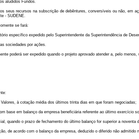
dos aludidos Fundos.
 os seus recursos na subscrição de debêntures, conversíveis ou não, em açõ
ste - SUDENE.
somente se fará:
atório específico expedido pelo Superintendente da Superintendência de Des
 das sociedades por ações.
 somente poderá ser expedido quando o projeto aprovado atender a, pelo menos
nte:
alores, à cotação média dos últimos trinta dias em que foram negociadas;
om base em balanço da empresa beneficiária referente ao último exercício so
al, quando o prazo de fechamento do último balanço for superior a noventa d
ação, de acordo com o balanço da empresa, deduzido o diferido não admitido n