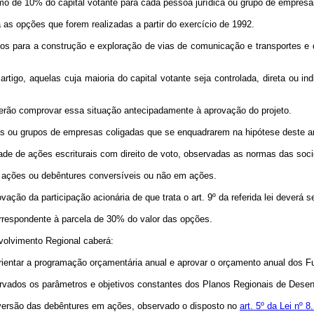
mo de 10% do capital votante para cada pessoa jurídica ou grupo de empresas
a as opções que forem realizadas a partir do exercício de 1992.
dos para a construção e exploração de vias de comunicação e transportes e 
rtigo, aquelas cuja maioria do capital votante seja controlada, direta ou 
verão comprovar essa situação antecipadamente à aprovação do projeto.
cas ou grupos de empresas coligadas que se enquadrarem na hipótese deste art
idade de ações escriturais com direito de voto, observadas as normas das soc
de ações ou debêntures conversíveis ou não em ações.
ação da participação acionária de que trata o art. 9º da referida lei deverá 
rrespondente à parcela de 30% do valor das opções.
volvimento Regional caberá:
ra orientar a programação orçamentária anual e aprovar o orçamento anual dos 
servados os parâmetros e objetivos constantes dos Planos Regionais de Dese
versão das debêntures em ações, observado o disposto no
art. 5º da Lei nº 