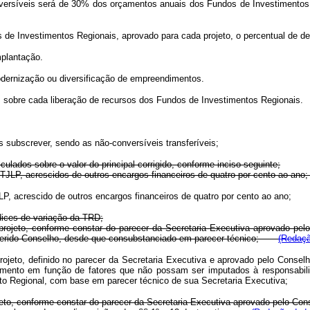
nversíveis será de 30% dos orçamentos anuais dos Fundos de Investimentos 
s de Investimentos Regionais, aprovado para cada projeto, o percentual de d
plantação.
dernização ou diversificação de empreendimentos.
os sobre cada liberação de recursos dos Fundos de Investimentos Regionais.
s subscrever, sendo as não-conversíveis transferíveis;
ulados sobre o valor do principal corrigido, conforme inciso seguinte;
 - TJLP, acrescidos de outros encargos financeiros de quatro por cento ao
JLP, acrescido de outros encargos financeiros de quatro por cento ao ano;
ndices de variação da TRD;
jeto, conforme constar do parecer da Secretaria Executiva aprovado pelo
referido Conselho, desde que consubstanciado em parecer técnico;
(Redaçã
 projeto, definido no parecer da Secretaria Executiva e aprovado pelo Cons
damento em função de fatores que não possam ser imputados à responsabili
to Regional, com base em parecer técnico de sua Secretaria Executiva;
ojeto, conforme constar do parecer da Secretaria Executiva aprovado pelo Co