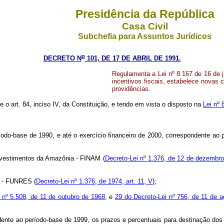
Presidência da República
Casa Civil
Subchefia para Assuntos Jurídicos
o
DECRETO N
101, DE 17 DE ABRIL DE 1991.
Regulamenta a Lei nº 8.167 de 16 de j
incentivos fiscais, estabelece novas
providências.
e o art. 84, inciso IV, da Constituição, e tendo em vista o disposto na
Lei nº 
eríodo-base de 1990, e até o exercício financeiro de 2000, correspondente ao
nvestimentos da Amazônia - FINAM (
Decreto-Lei nº 1.376, de 12 de dezembro 
o - FUNRES (
Decreto-Lei nº 1.376, de 1974, art. 11, V
);
i nº 5.508, de 11 de outubro de 1968
, e
29 do Decreto-Lei nº 756, de 11 de 
ndente ao período-base de 1999, os prazos e percentuais para destinação do