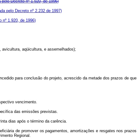
 pelo Decreto nº 1.920, de 1996)
da pelo Decreto nº 2.232 de 1997)
 nº 1.920, de 1996)
, avicultura, aqüicultura, e assemelhados);
ncedido para conclusão do projeto, acrescido da metade dos prazos de que
espectivo vencimento.
pecífica das emissões previstas.
inta dias após o término da carência.
eficiária de promover os pagamentos, amortizações e resgates nos prazos
vimento Regional.