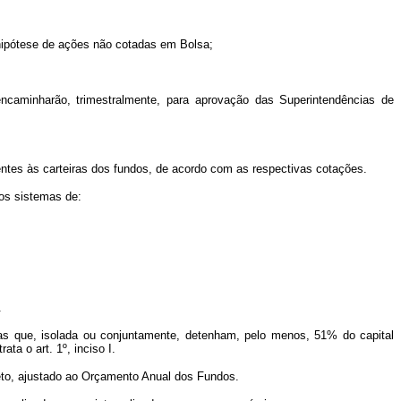
a hipótese de ações não cotadas em Bolsa;
caminharão, trimestralmente, para aprovação das Superintendências de
centes às carteiras dos fundos, de acordo com as respectivas cotações.
os sistemas de:
.
as que, isolada ou conjuntamente, detenham, pelo menos, 51% do capital
ta o art. 1º, inciso I.
ojeto, ajustado ao Orçamento Anual dos Fundos.