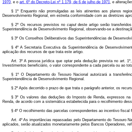
1970
, e o
art. 6º do Decreto-Lei nº 1.179, de 6 de julho de 1971
, e alteraçõ
§ 1º Enquanto não promulgadas as leis atinentes aos planos region
Desenvolvimento Regional, em estreita conformidade com as diretrizes apr
§ 2º Os recursos previstos no
caput
deste artigo serão transferid
Superintendência de Desenvolvimento Regional, observando-se a destinação
§ 3º Os Conselhos Deliberativos das Superintendências de Desenvolvim
§ 4º A Secretaria Executiva da Superintendência de Desenvolviment
aplicação dos recursos de que trata este artigo.
Art. 3º A pessoa jurídica que optar pela dedução prevista no art. 1
Investimentos beneficiário, o valor correspondente a cada parcela ou ao tot
§ 1º O Departamento do Tesouro Nacional autorizará a transferên
Superintendência de Desenvolvimento Regional.
§ 2º Após decorrido o prazo de que trata o parágrafo anterior, os recu
§ 3º Os valores das deduções do Imposto de Renda, expressos na res
Renda, de acordo com a sistemática estabelecida para o recolhimento desse
§ 4º O recolhimento das parcelas correspondentes ao incentivo fiscal
Art. 4º As importâncias repassadas pelo Departamento do Tesouro Naci
aplicados, serão atualizados monetariamente pelos Bancos Operadores, re