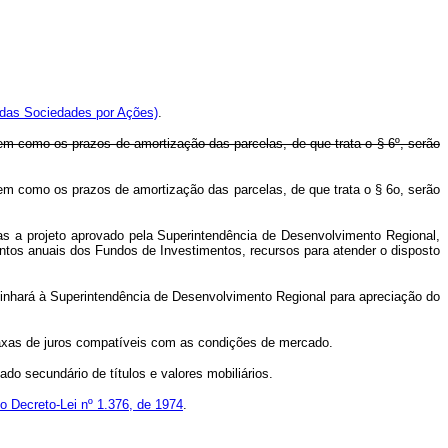
 das Sociedades por Ações)
.
bem como os prazos de amortização das parcelas, de que trata o § 6º, serão
 bem como os prazos de amortização das parcelas, de que trata o § 6o, serão
as a projeto aprovado pela Superintendência de Desenvolvimento Regional,
ntos anuais dos Fundos de Investimentos, recursos para atender o disposto
minhará à Superintendência de Desenvolvimento Regional para apreciação do
taxas de juros compatíveis com as condições de mercado.
do secundário de títulos e valores mobiliários.
 do Decreto-Lei nº 1.376, de 1974
.