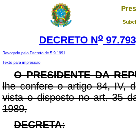
Pres
Subch
o
DECRETO N
97.793
Revogado pelo Decreto de 5.9.1991
Texto para impressão
O PRESIDENTE DA REP
lhe confere o artigo 84, IV,
vista o disposto no art. 35 d
1989,
DECRETA: