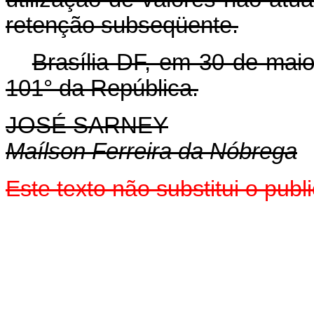
retenção subseqüente.
Brasília-DF, em 30 de mai
101° da República.
JOSÉ SARNEY
Maílson Ferreira da Nóbrega
Este texto não substitui o pub