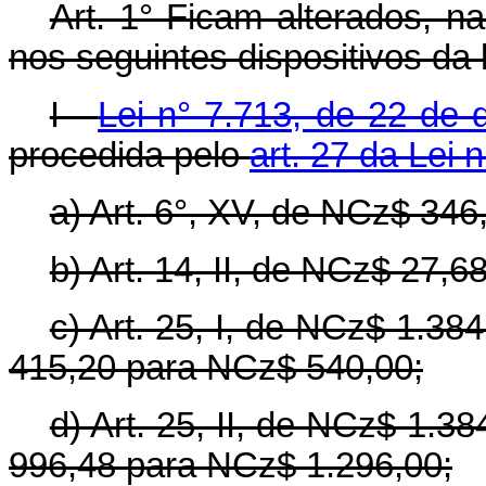
Art. 1° Ficam alterados, n
nos seguintes dispositivos da 
I -
Lei n° 7.713, de 22 de
procedida pelo
art. 27 da Lei 
a) Art. 6°, XV, de NCz$ 34
b) Art. 14, II, de NCz$ 27,
c) Art. 25, I, de NCz$ 1.3
415,20 para NCz$ 540,00;
d) Art. 25, II, de NCz$ 1.
996,48 para NCz$ 1.296,00;