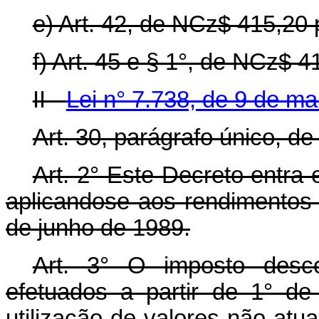
e) Art. 42, de NCz$ 415,20
f) Art. 45 e § 1°, de NCz$ 
II -
Lei n° 7.738, de 9 de m
Art. 30, parágrafo único, 
Art. 2° Este Decreto entra
aplicando­se aos rendimentos 
de junho de 1989.
Art. 3° O imposto desc
efetuados a partir de 1° d
utilização de valores não at