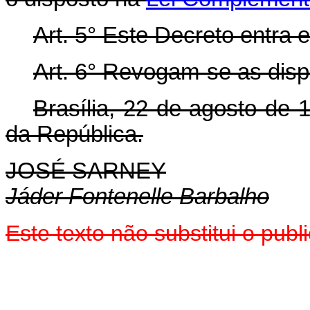
Art. 5° Este Decreto entra 
Art. 6° Revogam-se as disp
Brasília, 22 de agosto de
da República.
JOSÉ SARNEY
Jáder Fontenelle Barbalho
Este texto não substitui o pu