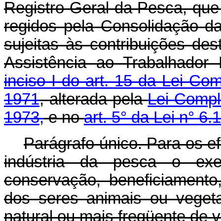
Registro Geral da Pesca, qu
regidos pela Consolidação d
sujeitas às contribuições de
Assistência ao Trabalhador
inciso I do art. 15 da Lei C
1971
, alterada pela
Lei Compl
1973,
e no
art. 5° da Lei n° 
Parágrafo único. Para os e
indústria da pesca o exer
conservação, beneficiamento,
dos seres animais ou veget
natural ou mais freqüente de v