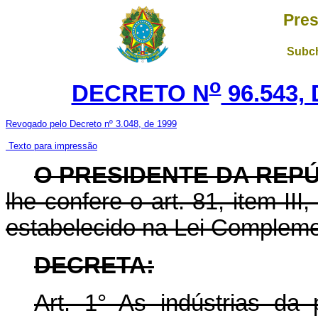
Pres
Subch
o
DECRETO N
96.543,
Revogado pelo Decreto nº 3.048, de 1999
Texto para impressão
O PRESIDENTE DA REP
lhe confere o art. 81, item III
estabelecido na Lei Complemen
DECRETA:
Art. 1° As indústrias da