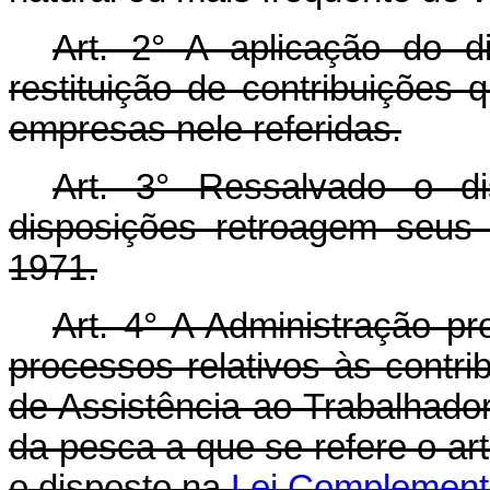
Art. 2° A aplicação do d
restituição de contribuições 
empresas nele referidas.
Art. 3° Ressalvado o di
disposições retroagem seus 
1971.
Art. 4° A Administração p
processos relativos às contr
de Assistência ao Trabalhad
da pesca a que se refere o ar
o disposto na
Lei Complementa