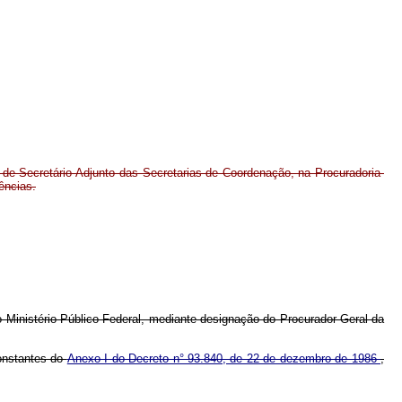
 de Secretário-Adjunto das Secretarias de Coordenação, na Procuradoria-
ências.
 Ministério Público Federal, mediante designação do Procurador-Geral da
constantes do
Anexo I do Decreto n° 93.840, de 22 de dezembro de 1986
,