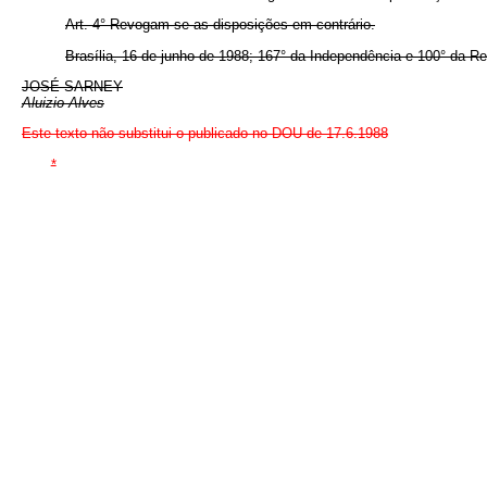
Art. 4° Revogam-se as disposições em contrário.
Brasília, 16 de junho de 1988; 167° da Independência e 100° da Re
JOSÉ SARNEY
Aluizio Alves
Este texto não substitui o publicado no DOU de 17.6.1988
*