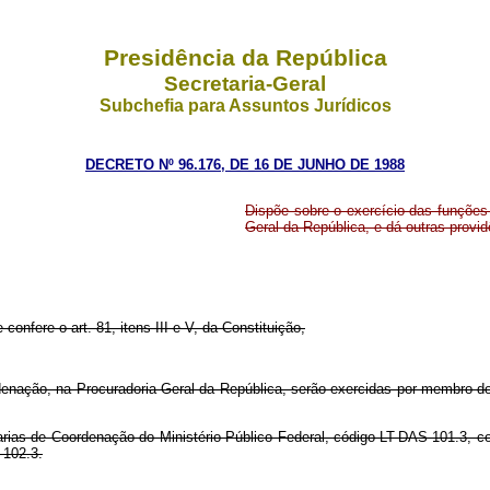
Presidência da República
Secretaria-Geral
Subchefia para Assuntos Jurídicos
DECRETO Nº 96.176, DE 16 DE JUNHO DE 1988
Dispõe sobre o exercício das funções
Geral da República, e dá outras provid
confere o art. 81, itens III e V, da Constituição,
denação, na Procuradoria-Geral da República, serão exercidas por membro do
tarias de Coordenação do Ministério Público Federal, código LT-DAS-101.3, 
-102.3.