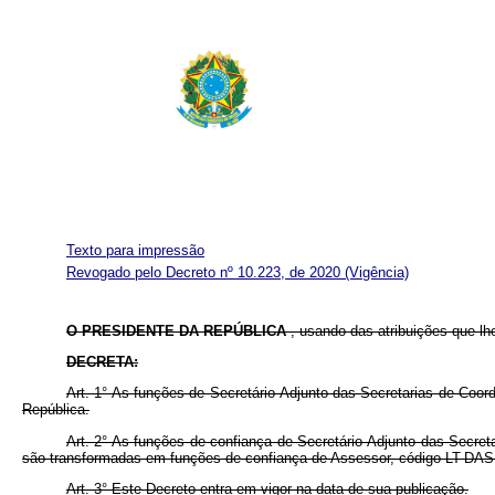
Texto para impressão
Revogado pelo Decreto nº 10.223, de 2020
(Vigência)
O PRESIDENTE DA REPÚBLICA
, usando das atribuições que lhe 
DECRETA:
Art. 1° As funções de Secretário-Adjunto das Secretarias de Coor
República.
Art. 2° As funções de confiança de Secretário-Adjunto das Secre
são transformadas em funções de confiança de Assessor, código LT-DAS
Art. 3° Este Decreto entra em vigor na data de sua publicação.