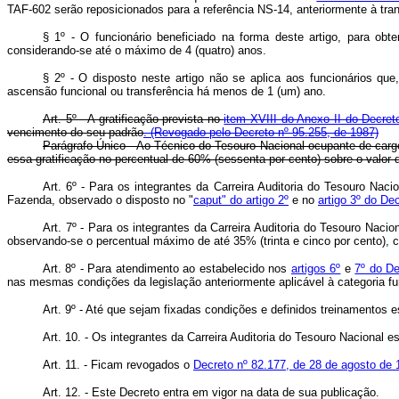
TAF-602 serão reposicionados para a referência NS-14, anteriormente à tra
§ 1º - O funcionário beneficiado na forma deste artigo, para ob
considerando-se até o máximo de 4 (quatro) anos.
§ 2º - O disposto neste artigo não se aplica aos funcionários qu
ascensão funcional ou transferência há menos de 1 (um) ano.
Art. 5º - A gratificação prevista no
item XVIII do Anexo II do Decret
vencimento do seu padrão
.
(Revogado pelo Decreto nº 95.255, de 1987)
Parágrafo Único - Ao Técnico do Tesouro Nacional ocupante de car
essa gratificação no percentual de 60% (sessenta por cento) sobre o valor
Art. 6º - Para os integrantes da Carreira Auditoria do Tesouro Naci
Fazenda, observado o disposto no "
caput" do artigo 2º
e no
artigo 3º do De
Art. 7º - Para os integrantes da Carreira Auditoria do Tesouro Naci
observando-se o percentual máximo de até 35% (trinta e cinco por cento), c
Art. 8º - Para atendimento ao estabelecido nos
artigos 6º
e
7º do De
nas mesmas condições da legislação anteriormente aplicável à categoria f
Art. 9º - Até que sejam fixadas condições e definidos treinamentos es
Art. 10. - Os integrantes da Carreira Auditoria do Tesouro Nacional 
Art. 11. - Ficam revogados o
Decreto nº 82.177, de 28 de agosto de 
Art. 12. - Este Decreto entra em vigor na data de sua publicação.