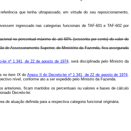
 referência que tenha ultrapassado, em virtude do seu reposicionamento,
 tivessem ingressado nas categorias funcionais de TAF-601 e TAF-602 por
acional no percentual máximo de até 60% (sessenta por cento) do valor do
o de Assessoramento Superior, do Ministério da Fazenda, fica assegurada
o-lei nº 1.341, de 22 de agosto de 1974
, será disciplinada pelo Ministro da
ta no item IX do
Anexo II do Decreto-lei nº 1.341, de 22 de agosto de 1974
,
pectivo nível, conforme ato a ser expedido pelo Ministro da Fazenda.
gos anteriores, ficam mantidos os percentuais ou valores e bases de cálculo
onado Decreto-lei.
a de atuação definida para a respectiva categoria funcional originária.