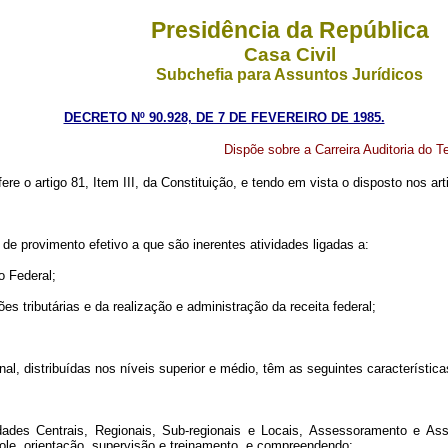
Presidência da República
Casa Civil
Subchefia para Assuntos Jurídicos
DECRETO Nº 90.928, DE 7 DE FEVEREIRO DE 1985.
Dispõe sobre a Carreira Auditoria do T
ere o artigo 81, Item III, da Constituição, e tendo em vista o disposto nos art
 de provimento efetivo a que são inerentes atividades ligadas a:
o Federal;
es tributárias e da realização e administração da receita federal;
nal, distribuídas nos níveis superior e médio, têm as seguintes característica
dades Centrais, Regionais, Sub-regionais e Locais, Assessoramento e Assi
le, orientação, supervisão e treinamento, e compreendendo: