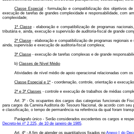
Classe Especial
- formulação e compatibilização dos objetivos de t
execução de tarefas de grandes complexidade e responsabilidade, com ampl
complexidade;
1ª Classe
- elaboração e compatibilização de programas nacionais,
tributária e, ainda, execução e supervisão de auditoria-fiscal de grande com
2ª Classe
- elaboração e compatibilização de programas regionais e 
ainda, supervisão e execução de auditoria-fiscal complexa;
3ª Classe
- execução de tarefas complexas e de grande responsabilida
b)
Classes de Nível Médio
Atividades de nível médio de apoio operacional relacionadas com o
Classe Especial e 1ª
- coordenação, controle, orientação e execução
2ª e 3ª Classes
- controle e execução de trabalhos de médias comple
Art. 3º - Os ocupantes dos cargos das categorias funcionais de Fis
para cargos da Carreira Auditoria do Tesouro Nacional, de acordo com seu
e classificação, o tempo de permanência na referência da qual foram transp
Parágrafo único - Serão considerados excedentes os cargos e respec
Decreto-lei nº 2.225, de 10 de janeiro de 1985
.
Art. 4º - A fim de atender os quantitativos fixados no
Anexo I do Decr