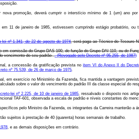
nsposição.
ter nova promoção, deverá cumprir o interstício mínimo de 1 (um) ano por
e, em 11 de janeiro de 1985, estivessem cumprindo estágio probatório, ou
o-lei nº 1.341, de 22 de agosto de 1974
, será paga ao Técnico do Tesouro N
go em comissão do Grupo DAS-100, de função do Grupo DAI-110, ou de Funçã
 do vencimento do seu padrão.
.
(Revogado pelo Decreto nº 95.255, de 1987)
onal, a concessão da gratificação prevista no
item VI do Anexo II do Decret
creto nº 75.539, de 26 de março de 1975
.
onal, em exercício no Ministério da Fazenda, fica mantida a vantagem previs
alculado sobre o valor do vencimento do padrão III da classe especial do res
creto-lei nº 2.225, de 10 de janeiro de 1985
, ressalvado o disposto nos arti
uncional TAF-601, observada a escala de padrão e níveis constantes do menci
pecíficos pelo Ministro da Fazenda, os integrantes da Carreira manterão a áre
estão sujeitos à prestação de 40 (quarenta) horas semanais de trabalho.
1978
, e as demais disposições em contrário.