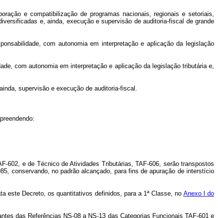
boração e compatibilização de programas nacionais, regionais e setoriais,
ersificadas e, ainda, execução e supervisão de auditoria-fiscal de grande
sponsabilidade, com autonomia em interpretação e aplicação da legislação
de, com autonomia em interpretação e aplicação da legislação tributária e,
inda, supervisão e execução de auditoria-fiscal.
mpreendendo:
AF-602, e de Técnico de Atividades Tributárias, TAF-606, serão transpostos
5, conservando, no padrão alcançado, para fins de apuração de interstício
 este Decreto, os quantitativos definidos, para a 1ª Classe, no
Anexo I do
pantes das Referências NS-08 a NS-13 das Categorias Funcionais TAF-601 e