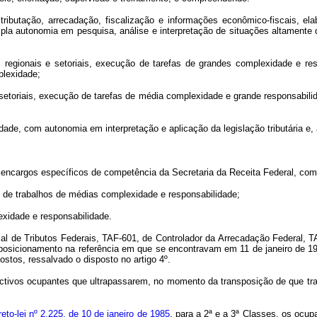
ributação, arrecadação, fiscalização e informações econômico-fiscais, ela
a autonomia em pesquisa, análise e interpretação de situações altamente div
 regionais e setoriais, execução de tarefas de grandes complexidade e re
plexidade;
setoriais, execução de tarefas de média complexidade e grande responsabilida
de, com autonomia em interpretação e aplicação da legislação tributária e, a
s encargos específicos de competência da Secretaria da Receita Federal, co
 de trabalhos de médias complexidade e responsabilidade;
xidade e responsabilidade.
cal de Tributos Federais, TAF-601, de Controlador da Arrecadação Federal, T
 posicionamento na referência em que se encontravam em 11 de janeiro de 198
ostos, ressalvado o disposto no artigo 4º.
tivos ocupantes que ultrapassarem, no momento da transposição de que trata
eto-lei nº 2.225, de 10 de janeiro de 1985
, para a 2ª e a 3ª Classes, os ocu