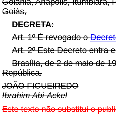
Goiânia, Anápolis, Itumbiara, 
Goiás,
DECRETA:
Art
. 1º É revogado o
Decret
Art
. 2º Este Decreto entra 
Brasília, de 2 de maio de 1
República.
JOÃO FIGUEIREDO
Ibrahim Abi-Ackel
Este texto não substitui o pu