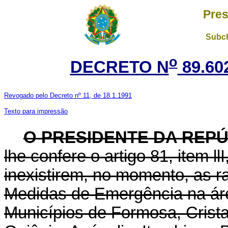
Pres
Subch
o
DECRETO N
89.60
Revogado pelo Decreto nº 11, de 18.1.1991
Texto para impressão
O PRESIDENTE DA REP
lhe confere o
artigo
81, item l
inexistirem, no momento, as r
Medidas de Emergência na área
Municípios de Formosa, Cristal