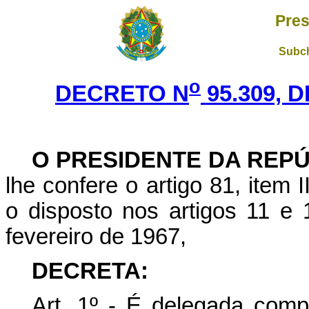
Pres
Subch
o
DECRETO N
95.309, 
O
PRESIDENTE DA REP
lhe confere o artigo 81, item I
o disposto nos artigos 11 e 
fevereiro de 1967,
DECRETA:
Art. 1º - É delegada comp