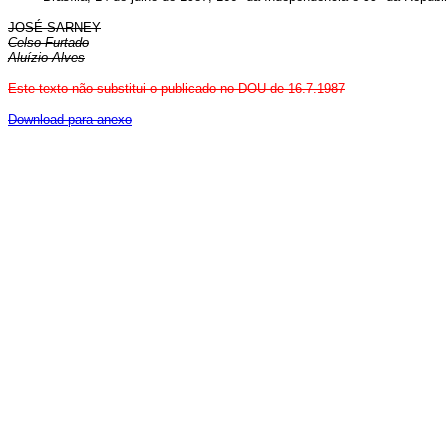
JOSÉ SARNEY
Celso Furtado
Aluízio Alves
Este texto não substitui o publicado no DOU de 16.7.1987
Download para anexo