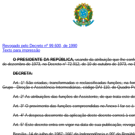
Revogado pelo Decreto nº 99.600, de 1990
Texto para impressão
O
PRESIDENTE DA REPÚBLICA,
usando da atribuição que lhe confe
de dezembro de 1973, no Decreto n° 72.912, de 10 de outubro de 1973, no 
DECRETA:
Art. 1° São criadas, transformadas e reclassificadas funções, na fo
Grupo - Direção e Assistência Intermediárias, código DAI-110, do Quadro Pe
Art. 2° As atribuições das funções de Assistente, de que trata este de
Art. 3° O provimento das funções compreendidas no Anexo I far-se-á 
Art. 4° A despesa decorrente da aplicação deste decreto correrá à con
Art. 5° Este decreto entra em vigor na data de sua publicação, revog
Brasília, 14 de julho de 1987; 166° da Independência e 99° da Repúbli