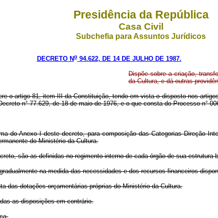
Presidência da República
Casa Civil
Subchefia para Assuntos Jurídicos
o
DECRETO N
94.622, DE 14 DE JULHO DE 1987.
Dispõe sobre a criação, trans
da Cultura, e dá outras providê
re o artigo 81, item III da Constituição, tendo em vista o disposto nos artigo
Decreto n° 77.629, de 18 de maio de 1976, e o que consta do Processo n° 0
rma do Anexo I deste decreto, para composição das Categorias Direção Inter
rmanente do Ministério da Cultura.
creto, são as definidas no regimento interno de cada órgão de sua estrutura bá
gradualmente na medida das necessidades e dos recursos financeiros disponí
ta das dotações orçamentárias próprias do Ministério da Cultura.
adas as disposições em contrário.
ca.