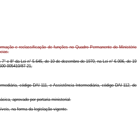
formação e reclassificação de funções no Quadro Permanente do Ministério
ncias.
s 7° e 8° da Lei n° 5.645, de 10 de dezembro de 1970, na Lei n° 6.006, de 19
0600-005410/87-21,
mediária, código DAI-111, e Assistência Intermediária, código DAI-112, do
sica, aprovado por portaria ministerial.
veis, na forma da legislação vigente.