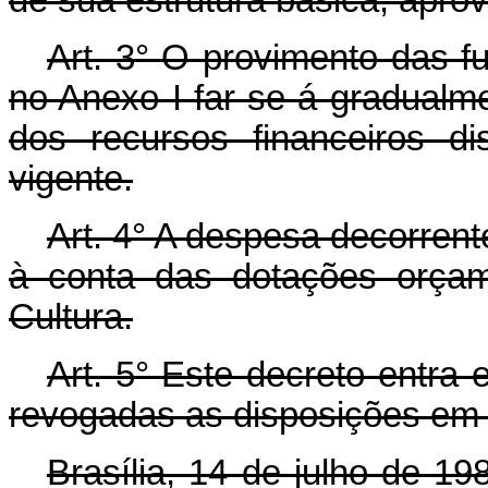
Art.
3° O provimento das f
no Anexo I far-se-á gradual
dos recursos financeiros di
vigente.
Art.
4° A despesa decorrente
à conta das dotações orçame
Cultura.
Art.
5° Este decreto entra 
revogadas as disposições em 
Brasília, 14 de julho de 1