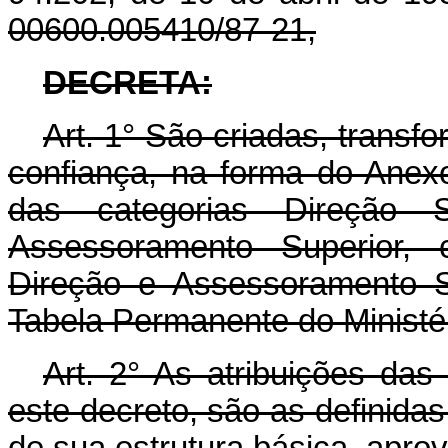
00600.005410/87-21,
DECRETA:
Art.
1° São criadas, transfo
confiança, na forma do Anex
das categorias Direção S
Assessoramento Superior,
Direção e Assessoramento S
Tabela Permanente do Ministér
Art.
2° As atribuições das 
este decreto, são as definida
de sua estrutura básica, aprova