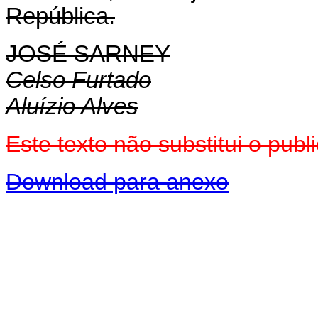
República.
JOSÉ SARNEY
Celso Furtado
Aluízio Alves
Este texto não substitui o pu
Download para anexo