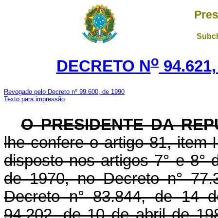
Pres
Subch
o
DECRETO N
94.621,
Revogado pelo Decreto nº 99.600, de 1990
Texto para impressão
O
PRESIDENTE DA REP
lhe confere o artigo 81, item 
disposto nos artigos 7° e 8°
de 1970, no Decreto n° 77.
Decreto n° 83.844, de 14 d
94.202, de 10 de abril de 1