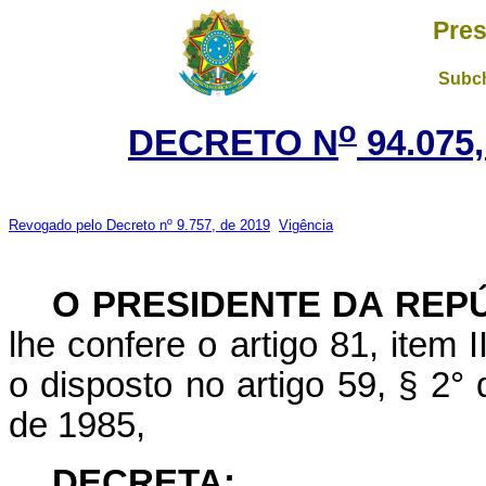
Pres
Subch
o
DECRETO N
94.075
Revogado pelo Decreto nº 9.757, de 2019
Vigência
O
PRESIDENTE DA REP
lhe confere o artigo 81, item I
o disposto no artigo 59, § 2°
de 1985,
DECRETA: