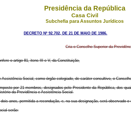
Presidência da República
Casa Civil
Subchefia para Assuntos Jurídicos
DECRETO Nº 92.702, DE 21 DE MAIO DE 1986.
Cria o Conselho Superior da Previdênci
fere o artigo 81, itens III e V, da Constituição,
a e Assistência Social, como órgão colegiado, de caráter consultivo, o Conselh
 composto por 21 membros, designados pelo Presidente da República, dos qua
stério da Previdência e Assistência Social.
 dois anos, permitida a recondução, e, na sua designação, será observado o c
cial serão: