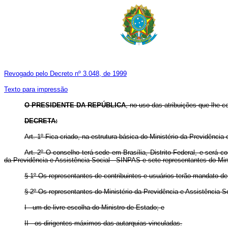
Revogado pelo Decreto nº 3.048, de 1999
Texto para impressão
O PRESIDENTE DA REPÚBLICA
, no uso das atribuições que lhe con
DECRETA:
Art. 1º Fica criado, na estrutura básica do Ministério da Previdênci
Art. 2º O conselho terá sede em Brasília, Distrito Federal, e será
da Previdência e Assistência Social - SINPAS e sete representantes do Mini
§ 1º Os representantes de contribuintes e usuários terão mandato de
§ 2º Os representantes do Ministério da Previdência e Assistência So
I - um de livre escolha do Ministro de Estado; e
II - os dirigentes máximos das autarquias vinculadas.