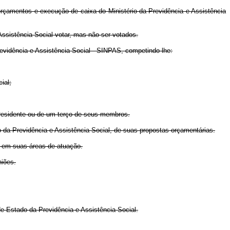
orçamentos e execução de caixa do Ministério da Previdência e Assistência
Assistência Social votar, mas não ser votados.
evidência e Assistência Social - SINPAS, competindo-lhe:
ial;
 presidente ou de um terço de seus membros.
o da Previdência e Assistência Social, de suas propostas orçamentárias.
s em suas áreas de atuação.
niões.
de Estado da Previdência e Assistência Social.