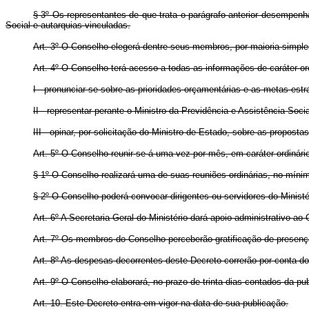
§ 3º Os representantes de que trata o parágrafo anterior desempen
Social e autarquias vinculadas.
Art. 3º O Conselho elegerá dentre seus membros, por maioria simple
Art. 4º O Conselho terá acesso a todas as informações de caráter o
I - pronunciar-se sobre as prioridades orçamentárias e as metas estr
II - representar perante o Ministro da Previdência e Assistência Soci
III - opinar, por solicitação do Ministro de Estado, sobre as proposta
Art. 5º O Conselho reunir-se-á uma vez por mês, em caráter ordinár
§ 1º O Conselho realizará uma de suas reuniões ordinárias, no mínim
§ 2º O Conselho poderá convocar dirigentes ou servidores do Minist
Art. 6º A Secretaria Geral do Ministério dará apoio administrativo a
Art. 7º Os membros do Conselho perceberão gratificação de presença
Art. 8º As despesas decorrentes deste Decreto correrão por conta do
Art. 9º O Conselho elaborará, no prazo de trinta dias contados da pu
Art. 10. Este Decreto entra em vigor na data de sua publicação.