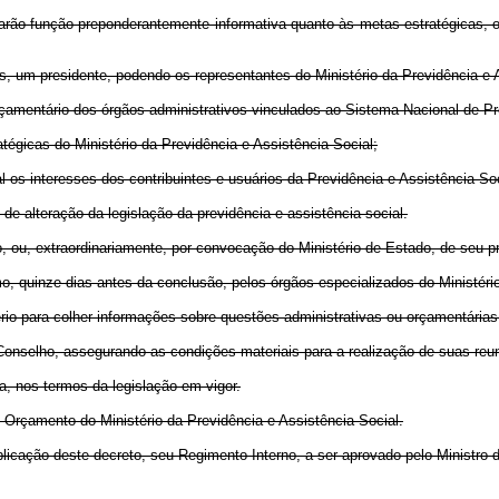
harão função preponderantemente informativa quanto às metas estratégicas, 
s, um presidente, podendo os representantes do Ministério da Previdência e 
rçamentário dos órgãos administrativos vinculados ao Sistema Nacional de Pr
atégicas do Ministério da Previdência e Assistência Social;
al os interesses dos contribuintes e usuários da Previdência e Assistência Soc
s de alteração da legislação da previdência e assistência social.
io, ou, extraordinariamente, por convocação do Ministério de Estado, de seu
o, quinze dias antes da conclusão, pelos órgãos especializados do Ministéri
ério para colher informações sobre questões administrativas ou orçamentária
o Conselho, assegurando as condições materiais para a realização de suas reu
, nos termos da legislação em vigor.
 Orçamento do Ministério da Previdência e Assistência Social.
blicação deste decreto, seu Regimento Interno, a ser aprovado pelo Ministro 