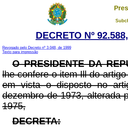
Pres
Subch
DECRETO Nº 92.588,
Revogado pelo Decreto nº 3.048, de 1999
Texto para impressão
O PRESIDENTE DA REP
lhe confere o item Ill do artig
em vista o disposto no art
dezembro de 1973, alterada p
1975,
DECRETA: