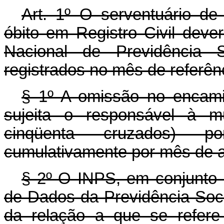
Art. 1º O serventuário de
óbito em Registro Civil dever
Nacional de Previdência S
registrados no mês de referên
§ 1º A omissão no encami
sujeita o responsável à m
cinqüenta cruzados) po
cumulativamente por mês de 
§ 2º O INPS, em conjunt
de Dados da Previdência Soci
da relação a que se refere 