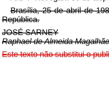
Brasília, 25 de abril de 1
República.
JOSÉ SARNEY
Raphael de Almeida Magalhã
Este texto não substitui o pu