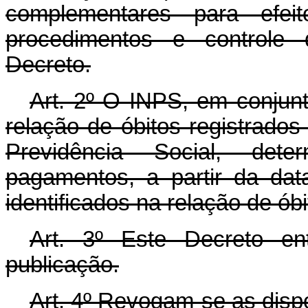
complementares para efei
procedimentos e controle 
Decreto.
Art. 2º O INPS, em conju
relação de óbitos registrados
Previdência Social, det
pagamentos, a partir da data
identificados na relação de óbi
Art. 3º Este Decreto e
publicação.
Art. 4º Revogam-se as disp