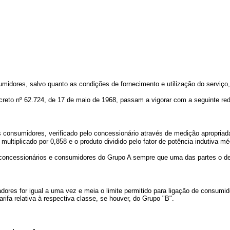
idores, salvo quanto as condições de fornecimento e utilização do serviço, 
 Decreto nº 62.724, de 17 de maio de 1968, passam a vigorar com a seguinte re
consumidores, verificado pelo concessionário através de medição apropriada, fo
a multiplicado por 0,858 e o produto dividido pelo fator de potência indutiva 
 concessionários e consumidores do Grupo A sempre que uma das partes o de
ores for igual a uma vez e meia o limite permitido para ligação de consum
rifa relativa à respectiva classe, se houver, do Grupo "B".