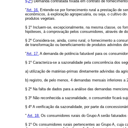
§
2º
) Demanda contratada fixada em contrato de fornecimento
"
Art. 16.
Entende-se por fornecimento rural a prestação de ser
econômicos, à exploração agropecuária, ou seja, o cultivo do 
produtos vegetais.
§ 1º Incluem-se, excepcionalmente, na mesma classe, os for
hipóteses, à comprovação pelos consumidores, através de do
§ 2º Considera-se, ainda, como rural, o fornecimento a consum
de transformação ou beneficiamento de produtos advindos dir
"
Art. 17.
A demanda de potência faturável para os consumidor
§ 1º Caracteriza-se a sazonalidade pela concorrência dos segu
a) utilização de matérias-primas diretamente advindas da agric
b) registro, de pelo menos, 4 demandas mensais inferiores a 
§ 2º Na falta de dados para a análise das demandas menciona
§ 3º Não reconhecida a sazonalidade, o consumidor ficará s
§ 4º A verificação da sazonalidade, por parte da concessionár
"
Art. 18.
Os consumidores rurais do Grupo A serão faturados
§ 1º Os consumidores rurais pertencentes ao Grupo A, cuja ca