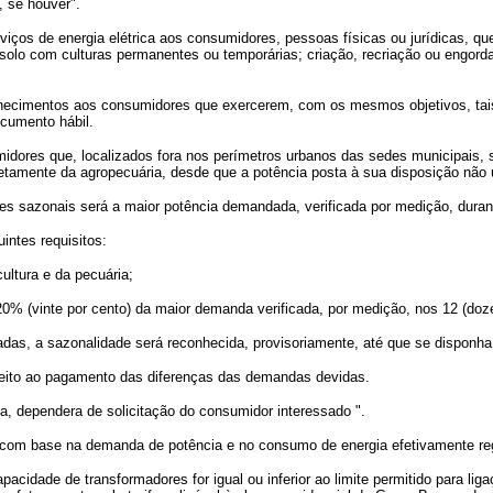
, se houver".
viços de energia elétrica aos consumidores, pessoas físicas ou jurídicas, q
solo com culturas permanentes ou temporárias; criação, recriação ou engorda 
necimentos aos consumidores que exercerem, com os mesmos objetivos, tais 
cumento hábil.
idores que, localizados fora nos perímetros urbanos das sedes municipais, se 
etamente da agropecuária, desde que a potência posta à sua disposição não
es sazonais será a maior potência demandada, verificada por medição, duran
intes requisitos:
ultura e da pecuária;
20% (vinte por cento) da maior demanda verificada, por medição, nos 12 (doze
das, a sazonalidade será reconhecida, provisoriamente, até que se disponha
ujeito ao pagamento das diferenças das demandas devidas.
ia, dependera de solicitação do consumidor interessado ".
 com base na demanda de potência e no consumo de energia efetivamente re
pacidade de transformadores for igual ou inferior ao limite permitido para 