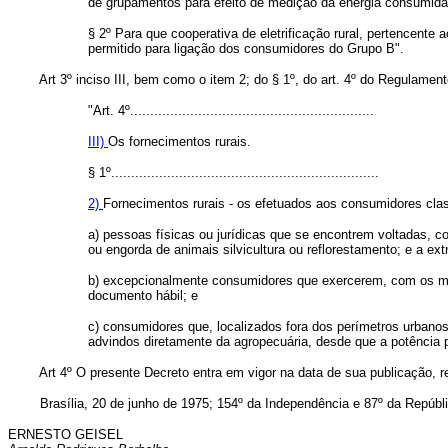
de grupamentos para efeito de medição da energia consumida e
§ 2º Para que cooperativa de eletrificação rural, pertencente a
permitido para ligação dos consumidores do Grupo B".
Art 3º inciso III, bem como o item 2; do § 1º, do art. 4º do Regulamen
"Art. 4º.............................................................
III)
Os fornecimentos rurais.
§ 1º...................................................................
2)
Fornecimentos rurais - os efetuados aos consumidores clas
a) pessoas físicas ou jurídicas que se encontrem voltadas, c
ou engorda de animais silvicultura ou reflorestamento; e a ex
b) excepcionalmente consumidores que exercerem, com os mes
documento hábil; e
c) consumidores que, localizados fora dos perímetros urbanos
advindos diretamente da agropecuária, desde que a potência 
Art 4º O presente Decreto entra em vigor na data de sua publicação,
Brasília, 20 de junho de 1975; 154º da Independência e 87º da Repúbli
ERNESTO GEISEL