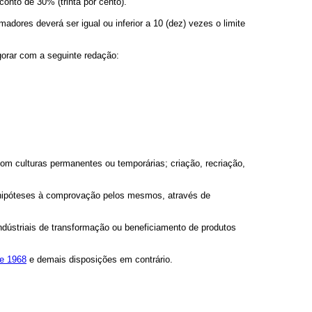
onto de 30% (trinta por cento).
madores deverá ser igual ou inferior a 10 (dez) vezes o limite
gorar com a seguinte redação:
om culturas permanentes ou temporárias; criação, recriação,
 hipóteses à comprovação pelos mesmos, através de
indústriais de transformação ou beneficiamento de produtos
de 1968
e demais disposições em contrário.