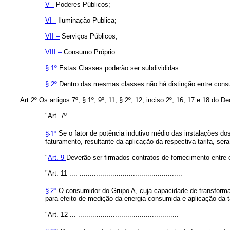
V -
Poderes Públicos;
VI -
Iluminação Publica;
VII –
Serviços Públicos;
VIII –
Consumo Próprio.
§ 1º
Estas Classes poderão ser subdivididas.
§ 2º
Dentro das mesmas classes não há distinção entre consum
Art 2º Os artigos 7º, § 1º, 9º, 11, § 2º, 12, inciso 2º, 16, 17 e 18 do
"Art. 7º . ..................................................
§
1º
Se o fator de potência indutivo médio das instalações dos 
faturamento, resultante da aplicação da respectiva tarifa, ser
"
Art. 9
Deverão ser firmados contratos de fornecimento entre
"Art. 11 .... ..................................................
§
2º
O consumidor do Grupo A, cuja capacidade de transformad
para efeito de medição da energia consumida e aplicação da ta
"Art. 12 ... .................................................