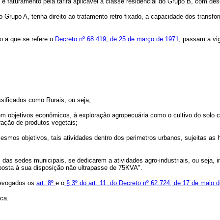
 faturamento pela tarifa aplicável à classe residencial do Grupo B, com desc
o Grupo A, tenha direito ao tratamento retro fixado, a capacidade dos transfor
to a que se refere o
Decreto nº 68.419, de 25 de março de 1971
, passam a vi
sificados como Rurais, ou seja;
om objetivos econômicos, à exploração agropecuária como o cultivo do solo c
tração de produtos vegetais;
mos objetivos, tais atividades dentro dos perimetros urbanos, sujeitas as
 das sedes municipais, se dedicarem a atividades agro-industriais, ou seja, 
posta à sua disposição não ultrapasse de 75KVA".
 revogados os
art. 8º
e o
§ 3º do art. 11, do Decreto nº 62.724, de 17 de maio 
ca.