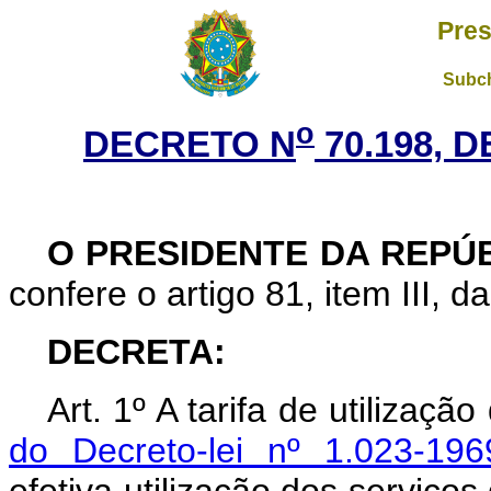
Pres
Subch
o
DECRETO N
70.198, D
O PRESIDENTE DA REPÚ
confere o artigo 81, item III, d
DECRETA:
Art. 1º A tarifa de utilizaçã
do Decreto-lei nº 1.023-196
efetiva utilização dos serviços