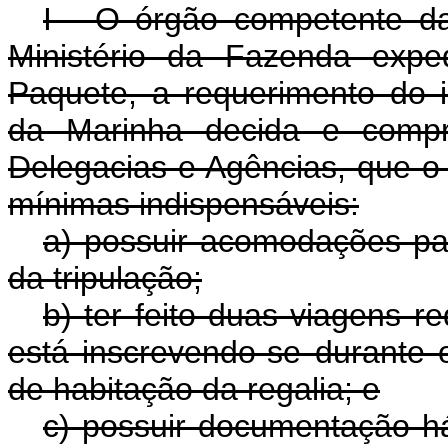
I - O órgão competente da
Ministério da Fazenda expe
Paquete, a requerimento do i
da Marinha decida e compro
Delegacias e Agências, que o
mínimas indispensáveis:
a) possuir acomodações pa
da tripulação;
b) ter feito duas viagens r
está inscrevendo-se durante
de habitação da regalia; e
c) possuir documentação há