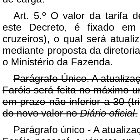
Art. 5.º O valor da tarifa 
este Decreto, é fixado em 
cruzeiros), o qual será atual
mediante proposta da diretori
o Ministério da Fazenda.
Parágrafo Único. A atualizaç
Faróis será feita no máximo u
em prazo não inferior a 30 (tr
do novo valor no
Diário oficial
.
Parágrafo único - A atualizaç