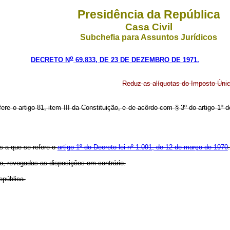
Presidência da República
Casa Civil
Subchefia para Assuntos Jurídicos
o
DECRETO N
69.833, DE 23 DE DEZEMBRO DE 1971.
Reduz as alíquotas do Imposto Únic
fere o artigo 81, item III da Constituição, e de acôrdo com § 3º do artigo 1
s a que se refere o
artigo 1º do Decreto-lei nº 1.091, de 12 de março de 1970
.
ão, revogadas as disposições em contrário.
epública.