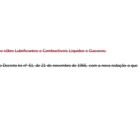
o sôbre Lubrificantes e Combustíveis Líquidos e Gasosos.
º do Decreto-lei nº 61, de 21 de novembro de 1966, com a nova redação a que