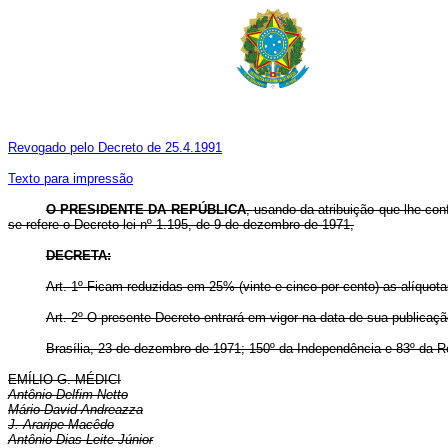
Revogado pelo Decreto de 25.4.1991
Texto para impressão
O PRESIDENTE DA REPÚBLICA
, usando da atribuição que lhe con
se refere o Decreto-lei nº 1.195, de 9 de dezembro de 1971,
DECRETA:
Art
. 1º Ficam reduzidas em 25% (vinte e cinco por cento) as alíquota
Art
. 2º O presente Decreto entrará em vigor na data de sua publicaç
Brasília, 23 de dezembro de 1971; 150º da Independência e 83º da R
EMÍLIO G. MÉDICI
Antônio Delfim Netto
Mário David Andreazza
J. Araripe Macêdo
Antônio Dias Leite Júnior