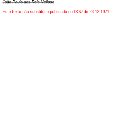
João Paulo dos Reis Velloso
Este texto não substitui o publicado no DOU de 23.12.1971