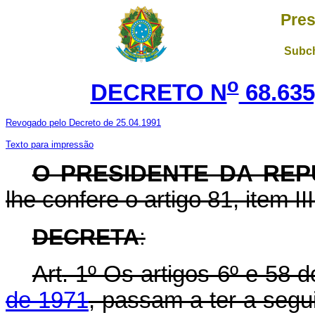
Pres
Subch
o
DECRETO N
68.635
Revogado pelo Decreto de 25.04.1991
Texto para impressão
O PRESIDENTE DA REP
lhe confere o artigo 81, item II
DECRETA
:
Art
. 1º Os artigos 6º e 58 
de 1971
, passam a ter a segui