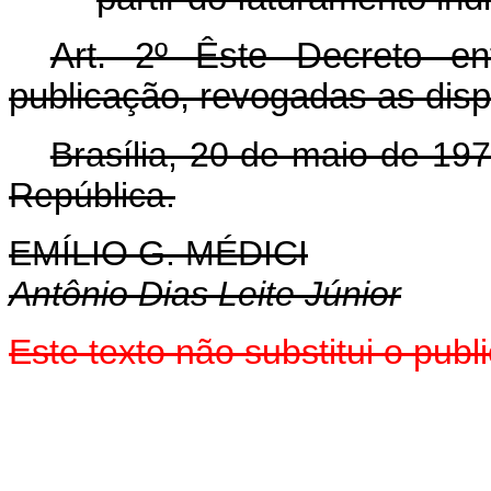
Art
. 2º Êste Decreto e
publicação, revogadas as disp
Brasília, 20 de maio de 19
República.
EMÍLIO G. MÉDICI
Antônio Dias Leite Júnior
Este texto não substitui o pu