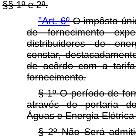
§§ 1º e 2º.
"Art. 6º
O impôsto úni
de fornecimento exped
distribuidores de ene
constar, destacadament
de acôrdo com a tarifa
fornecimento.
§ 1º O período de fo
através de portaria d
Águas e Energia Elétric
§ 2º Não Será admiti