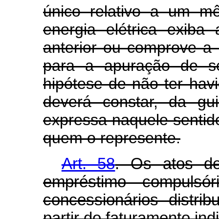
único relativo a um m
energia elétrica exiba
anterior ou comprove a 
para a apuração de se
hipótese de não ter hav
deverá constar, da gu
expressa naquele sentido
quem o represente.
Art. 58
. Os atos d
empréstimo compulsór
concessionários distrib
partir do faturamento ind