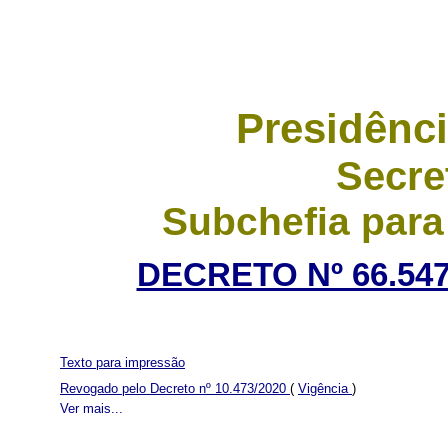
Presidênci
Secre
Subchefia para
DECRETO Nº 66.547
Texto para impressão
Revogado pelo Decreto nº 10.473/2020
(
Vigência
)
Ver mais...