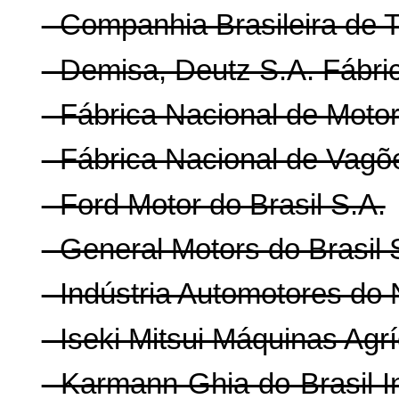
- Companhia Brasileira de T
- Demisa, Deutz S.A. Fábri
- Fábrica Nacional de Moto
- Fábrica Nacional de Vag
- Ford Motor do Brasil S.A.
- General Motors do Brasil 
- Indústria Automotores do
- Iseki Mitsui Máquinas Agr
- Karmann Ghia do Brasil I