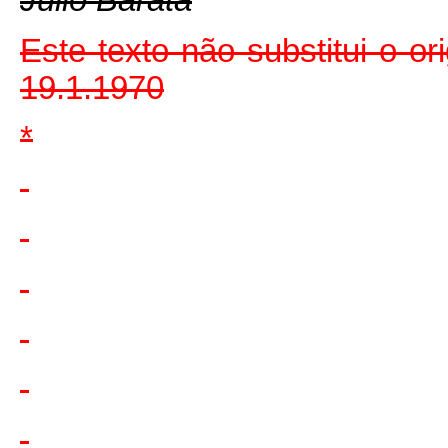
Júlio Barata
Este texto não substitui o ori
19.1.1970
*