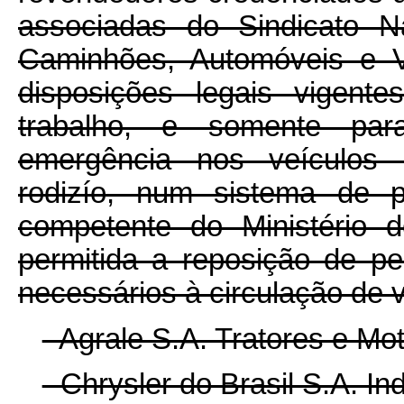
associadas do Sindicato Na
Caminhões, Automóveis e V
disposições legais vigent
trabalho, e somente par
emergência nos veículos d
rodizío, num sistema de p
competente do Ministério d
permitida a reposição de p
necessários à circulação de v
- Agrale S.A. Tratores e Mo
- Chrysler do Brasil S.A. I