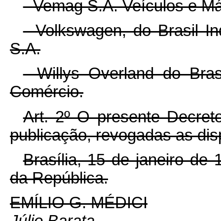
- Vemag S.A. Veículos e Má
- Volkswagen, do Brasil I
S.A.
- Willys Overland do Bras
Comércio.
Art. 2º O presente Decret
publicação, revogadas as dis
Brasília, 15 de janeiro de
da República.
EMÍLIO G. MÉDICI