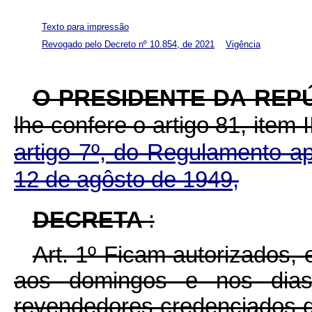
Texto para impressão
Revogado pelo
Decreto nº 10.854, de 2021
Vigência
O PRESIDENTE DA REP
lhe confere o artigo 81, item 
artigo 7º, do Regulamento a
12 de agôsto de 1949,
DECRETA
:
Art. 1º Ficam autorizados,
aos domingos e nos dias f
revendedores credenciados d