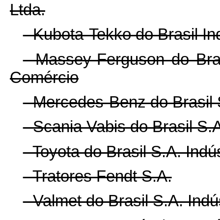
Ltda.
- Kubota-Tekko do Brasil In
- Massey-Ferguson do Bras
Comércio
- Mercedes-Benz do Brasil 
- Scania Vabis do Brasil S.
- Toyota do Brasil S.A. Ind
- Tratores Fendt S.A.
- Valmet do Brasil S.A. Ind