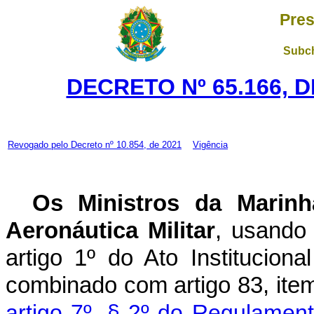
Pres
Subch
DECRETO Nº 65.166, 
Revogado pelo
Decreto nº 10.854, de 2021
Vigência
Os Ministros da Marinh
Aeronáutica Militar
, usando 
artigo 1º do Ato Institucio
combinado com artigo 83, item
artigo 7º, § 2º do Regulament