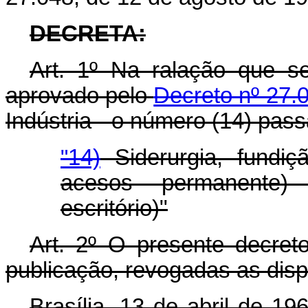
DECRETA:
Art. 1º Na ralação que s
aprovado pelo
Decreto nº 27.
Indústria - o número (14) pass
"
14)
Siderurgia, fundiçã
acesos permanente)
escritório)"
Art. 2º O presente decret
publicação, revogadas as disp
Brasília, 13 de abril de 1