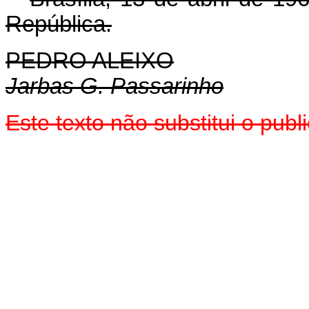
República.
PEDRO ALEIXO
Jarbas G. Passarinho
Este texto não substitui o pu