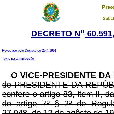
Pres
Subch
o
DECRETO N
60.591
Revogado pelo Decreto de 25.4.1991
Texto para impressão
O VICE-PRESIDENTE DA
de PRESIDENTE DA REPÚBLIC
confere o artigo 83, item II, 
do artigo 7º § 2º do Regul
27.048, de 12 de agôsto de 19