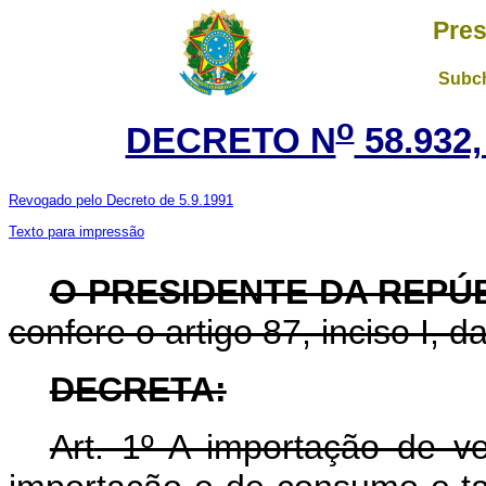
Pres
Subch
o
DECRETO N
58.932,
Revogado pelo Decreto de 5.9.1991
Texto para impressão
O PRESIDENTE DA REPÚ
confere o artigo 87, inciso I, d
DECRETA:
Art
. 1º A importação de v