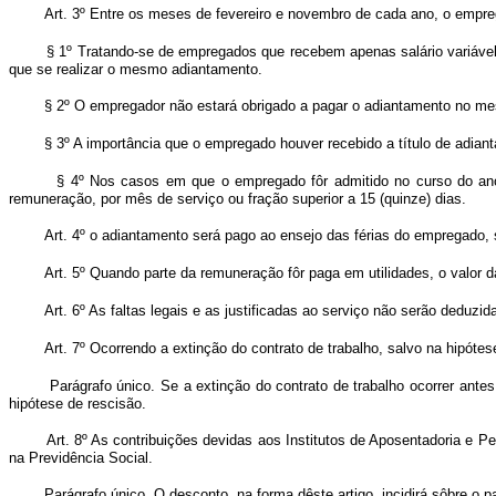
Art. 3º Entre os meses de fevereiro e novembro de cada ano, o empre
§ 1º Tratando-se de empregados que recebem apenas salário variável,
que se realizar o mesmo adiantamento.
§ 2º O empregador não estará obrigado a pagar o adiantamento no 
§ 3º A importância que o empregado houver recebido a título de adiant
§ 4º Nos casos em que o empregado fôr admitido no curso do ano
remuneração, por mês de serviço ou fração superior a 15 (quinze) dias.
Art. 4º o adiantamento será pago ao ensejo das férias do empregado,
Art. 5º Quando parte da remuneração fôr paga em utilidades, o valor 
Art. 6º As faltas legais e as justificadas ao serviço não serão deduzida
Art. 7º Ocorrendo a extinção do contrato de trabalho, salvo na hipót
Parágrafo único. Se a extinção do contrato de trabalho ocorrer ant
hipótese de rescisão.
Art. 8º As contribuições devidas aos Institutos de Aposentadoria e Pe
na Previdência Social.
Parágrafo único. O desconto, na forma dêste artigo, incidirá sôbre o