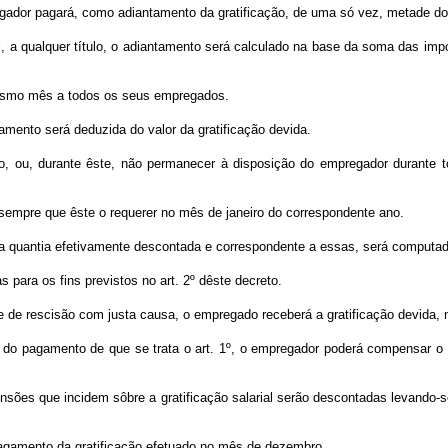
gador pagará, como adiantamento da gratificação, de uma só vez, metade do 
 a qualquer título, o adiantamento será calculado na base da soma das impo
mesmo mês a todos os seus empregados.
amento será deduzida do valor da gratificação devida.
, ou, durante êste, não permanecer à disposição do empregador durante 
 sempre que êste o requerer no mês de janeiro do correspondente ano.
da quantia efetivamente descontada e correspondente a essas, será computado
s para os fins previstos no art. 2º dêste decreto.
ese de rescisão com justa causa, o empregado receberá a gratificação devida,
es do pagamento de que se trata o art. 1º, o empregador poderá compensar o 
nsões que incidem sôbre a gratificação salarial serão descontadas levando-se
 pagamento da gratificação efetuado no mês de dezembro.