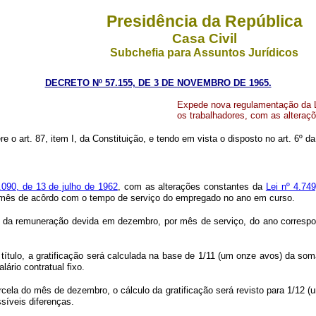
Presidência da República
Casa Civil
Subchefia para Assuntos Jurídicos
DECRETO Nº 57.155, DE 3 DE NOVEMBRO DE 1965.
Expede nova regulamentação da Lei
os trabalhadores, com as alteraçõ
re o art. 87, item I, da Constituição, e tendo em vista o disposto no art. 6º d
.090, de 13 de julho de 1962
, com as alterações constantes da
Lei nº 4.74
mês de acôrdo com o tempo de serviço do empregado no ano em curso.
) da remuneração devida em dezembro, por mês de serviço, do ano correspond
 título, a gratificação será calculada na base de 1/11 (um onze avos) da s
ário contratual fixo.
rcela do mês de dezembro, o cálculo da gratificação será revisto para 1/12 (
síveis diferenças.