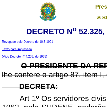
Pres
Subch
o
DECRETO N
52.325,
Revogado pelo Decreto de 10.5.1991
Texto para impressão
(Vide Decreto nº 4.239, de 1963)
O PRESIDENTE DA RE
lhe confere o artigo 87, item I,
DECRETA:
Art 1º Os servidores civis fe