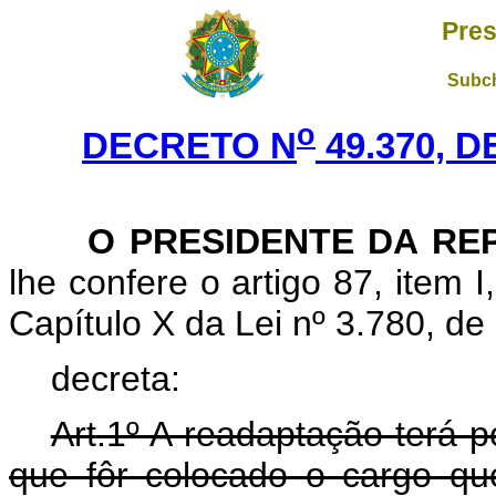
Pres
Subch
o
DECRETO N
49.370, 
O PRESIDENTE DA RE
lhe confere o artigo 87, item I
Capítulo X da Lei nº 3.780, de
decreta:
Art
.1º A readaptação terá p
que fôr colocado o cargo qu