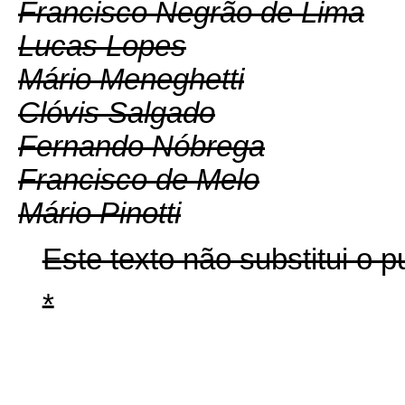
Francisco Negrão de Lima
Lucas Lopes
Mário Meneghetti
Clóvis Salgado
Fernando Nóbrega
Francisco de Melo
Mário Pinotti
Este texto não substitui o
*