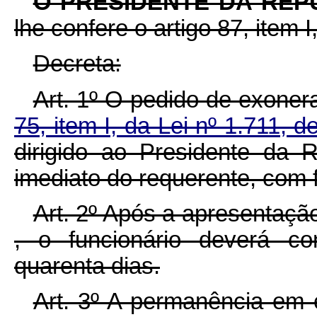
O PRESIDENTE DA REP
lhe confere o artigo 87, item I
Decreta:
Art. 1º O pedido de exoner
75, item I, da Lei nº 1.711, 
dirigido ao Presidente da 
imediato do requerente, com 
Art. 2º Após a apresentação
, o funcionário deverá co
quarenta dias.
Art. 3º A permanência em e