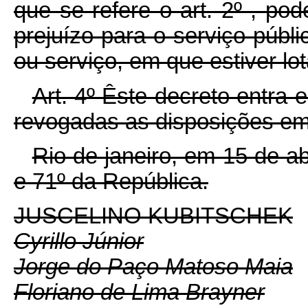
que se refere o art. 2º , po
prejuízo para o serviço públic
ou serviço, em que estiver lot
Art. 4º Êste decreto entra 
revogadas as disposições em 
Rio de janeiro, em 15 de a
e 71º da República.
JUSCELINO KUBITSCHEK
Cyrillo Júnior
Jorge do Paço Matoso Maia
Floriano de Lima Brayner