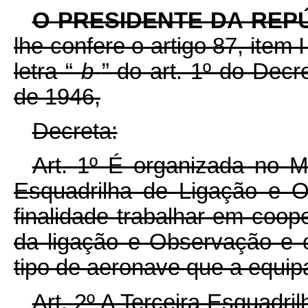
O PRESIDENTE DA REP
lhe confere o artigo 87, item
letra “
b
” do art. 1º do Decr
de 1946,
Decreta:
Art. 1º É organizada no Mi
Esquadrilha de Ligação e 
finalidade trabalhar em coo
da ligação e Observação e 
tipo de aeronave que a equip
Art. 2º A Terceira Esquadr