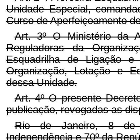
Unidade Especial, comanda
Curso de Aperfeiçoamento de 
Art. 3º O Ministério da A
Reguladoras da Organiza
Esquadrilha de Ligação e 
Organização, Lotação e E
dessa Unidade.
Art. 4º O presente Decret
publicação, revogadas as dis
Rio de Janeiro, 8 de
Independência e 70º da Repú