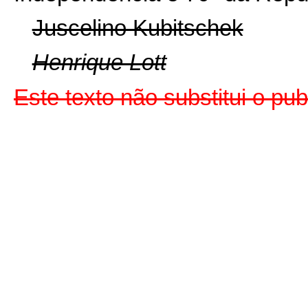
Juscelino Kubitschek
Henrique Lott
Este texto não substitui o p