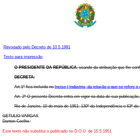
Revogado pelo Decreto de 10.5.1991
Texto para impressão
O PRESIDENTE DA REPÚBLICA
, usando da atribuição que lhe con
DECRETA:
Art.1º fica incluída no
Inciso I Indústria, da relação a que se refere
Art. 2º O presente Decreto entra em vigor na data de sua publicação
Rio de Janeiro, 10 de maio de 1951; 130º da Independência e 63º da 
GETULIO VARGAS
Danton Coelho
Este texto não substitui o publicado no D.O.U. de 15.5.1951