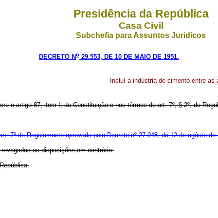
Presidência da República
Casa Civil
Subchefia para Assuntos Jurídicos
o
DECRETO N
29.553, DE 10 DE MAIO DE 1951.
Incluí a indústria de cimento entre as
fere o artigo 87, item I, da Constituição e nos têrmos do art. 7º, § 2º, do 
 o art. 7º do Regulamento aprovado pelo Decreto nº 27.048, de 12 de agôsto de
, revogadas as disposições em contrário.
República.