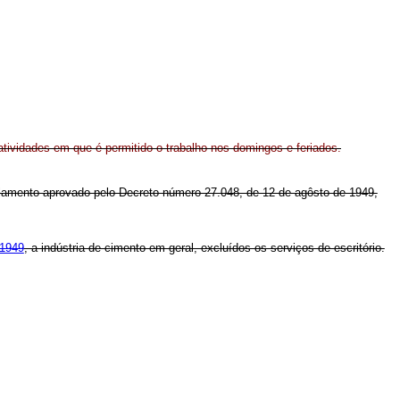
 atividades em que é permitido o trabalho nos domingos e feriados.
Regulamento aprovado pelo Decreto número 27.048, de 12 de agôsto de 1949,
 1949
, a indústria de cimento em geral, excluídos os serviços de escritório.