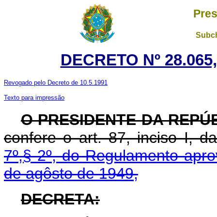
Pres
Subch
DECRETO Nº 28.065,
Revogado pelo Decreto de 10.5.1991
Texto para impressão
O PRESIDENTE DA REPÚ
confere o art. 87, inciso I, 
7º,§ 2º, do Regulamento apro
de agôsto de 1949,
DECRETA: