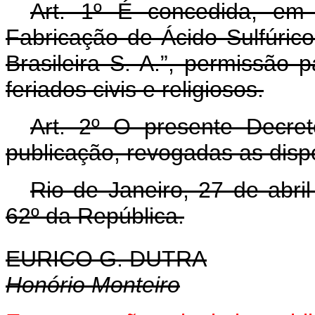
Art. 1º É concedida, em
Fabricação de Ácido Sulfúrico
Brasileira S. A.”, permissão
feriados civis e religiosos.
Art. 2º O presente Decre
publicação, revogadas as disp
Rio de Janeiro, 27 de abri
62º da República.
EURICO G. DUTRA
Honório Monteiro