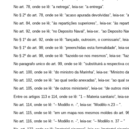
No art. 78, onde se lê: “a netrega”, leia-se: “a entrega”.
No § 2º do art. 78, onde se lê: “acaso apurada devolvidas”, leia-se: 
No art. 84, onde se lê; "ás repartições superiores”,. leia-se: “ás repar
No art. 92, onde se lê; “no Deposito Naval”, leia-se:. “ao Deposito Nav
No § 1º do art. 92, onde se lê: “lançado, outrosim, o comissario”, lei
No § 1º do art. 98; onde se lê: “preenchidas esta formalidade”, leia-s
No § 2º do art. 98, onde se lê: “fazeido-se nos mesmos”, leia-se: “f
No paragrafo unico do art. 99, onde se lê: "substituirá a respectiva c
No art. 100, onde se lê: “do ministro da Marinha”, leia-se: “Ministro d
No art. 102, onde se lê: “ao qual serão anexadas”, leia-se: “ao qual 
No art. 105, onde se lê: “de outros ministerio”, leia-se: “de outros mini
Entre os artigos 113 e 114, onde se lê: "1 – Materia sanitario”, leia-se
No art. 114, onde se lê: “– Modêlo n. -”, leia-se: “Modêlo n.23 – ".
No art. 115, onde se lê: “em um mapa nos mesmos moldes do art. 96
No art. 116, onde se lê: “– Modêlo n. -”, leia-se: “– Modêlo n. 37 – "