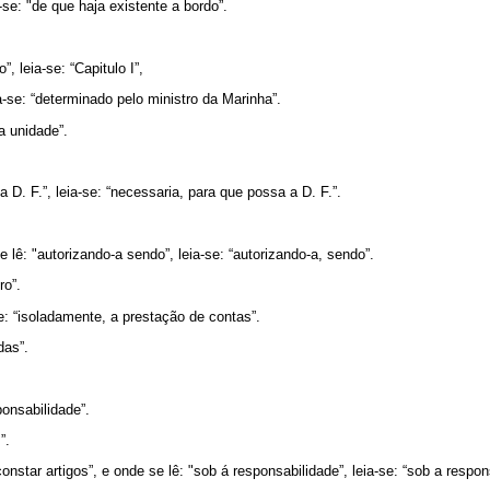
-se: "de que haja existente a bordo”.
”, leia-se: “Capitulo I”,
a-se: “determinado pelo ministro da Marinha”.
ia unidade”.
a D. F.”, leia-se: “necessaria, para que possa a D. F.”.
e lê: "autorizando-a sendo”, leia-se: “autorizando-a, sendo”.
ro”.
e: “isoladamente, a prestação de contas”.
das”.
ponsabilidade”.
”.
constar artigos”, e onde se lê: "sob á responsabilidade”, leia-se: “sob a respon