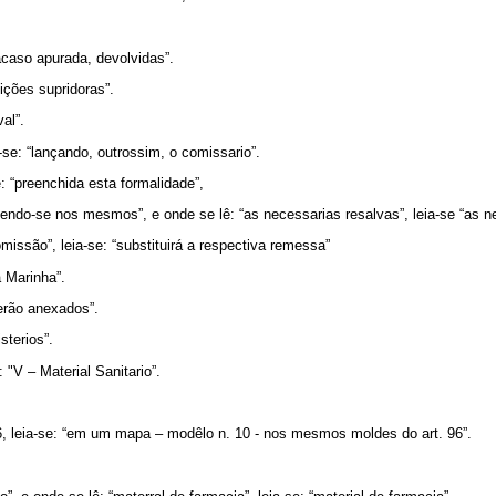
“acaso apurada, devolvidas”.
tições supridoras”.
al”.
a-se: “lançando, outrossim, o comissario”.
e: “preenchida esta formalidade”,
azendo-se nos mesmos”, e onde se lê: “as necessarias resalvas”, leia-se “as n
omissão”, leia-se: “substituirá a respectiva remessa”
a Marinha”.
serão anexados”.
sterios”.
: "V – Material Sanitario”.
, leia-se: “em um mapa – modêlo n. 10 - nos mesmos moldes do art. 96”.