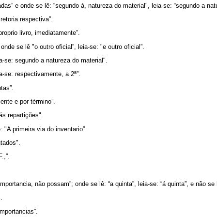
cadas” e onde se lê: “segundo á, natureza do material", leia-se: “segundo a nat
iretoria respectiva”.
proprio livro, imediatamente”.
de se lê "o outro oficial”, leia-se: "e outro oficial”.
ia-se: segundo a natureza do material".
a-se: respectivamente, a 2ª”.
tas”.
ente e por término”.
ás repartições".
: "A primeira via do inventario”.
ntados".
.,”.
portancia, não possam”; onde se lê: “a quinta”, leia-se: “á quinta”, e não se lê:
.
importancias”.