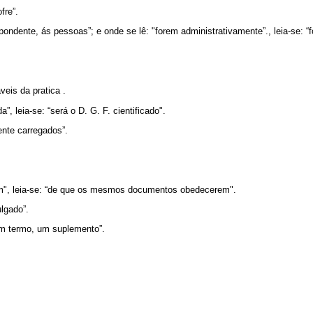
fre”.
pondente, ás pessoas”; e onde se lê: "forem administrativamente”., leia-se: “
veis da pratica .
a”, leia-se: “será o D. G. F. cientificado".
ente carregados”.
m", leia-se: “de que os mesmos documentos obedecerem".
ulgado”.
um termo, um suplemento”.