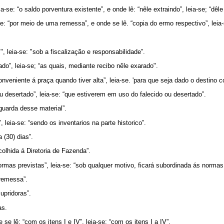
a-se: “o saldo porventura existente”, e onde lê: “nêle extraindo”, leia-se; “dêle
e: “por meio de uma remessa”, e onde se lê. “copia do ermo respectivo”, leia-
", leia-se: "sob a fiscalização e responsabilidade”.
ado”, leia-se; “as quais, mediante recibo nêle exarado".
onveniente á praça quando tiver alta”, leia-se. 'para que seja dado o destino c
u desertado”, leia-se: “que estiverem em uso do falecido ou desertado”.
 guarda desse material”.
, leia-se: “sendo os inventarios na parte historico”.
a (30) dias”.
ecolhida á Diretoria de Fazenda”.
ormas previstas”, leia-se: “sob qualquer motivo, ficará subordinada ás normas
 remessa”.
supridoras”.
as.
 se lê: “com os itens I e IV”, leia-se: “com os itens I a IV”.