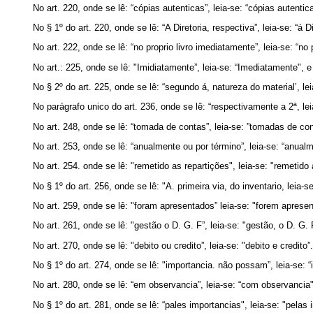
No art. 220, onde se lê: “cópias autenticas”, leia-se: “cópias autenti
No § 1º do art. 220, onde se lê: “A Diretoria, respectiva”, leia-se: “á D
No art. 222, onde se lê: “no proprio livro imediatamente”, leia-se: “no 
No art.: 225, onde se lê: "Imidiatamente”, leia-se: “Imediatamente", e on
No § 2º do art. 225, onde se lê: “segundo á, natureza do material’, le
No parágrafo unico do art. 236, onde se lê: “respectivamente a 2ª, lei
No art. 248, onde se lê: “tomada de contas”, leia-se: ”tomadas de con
No art. 253, onde se lê: “anualmente ou por término”, leia-se: “anualm
No art. 254. onde se lê: "remetido as repartições", leia-se: "remetido 
No § 1º do art. 256, onde se lê: "A. primeira via, do inventario, leia-se
No art. 259, onde se lê: "foram apresentados” leia-se: "forem aprese
No art. 261, onde se lê: "gestão o D. G. F”, leia-se: "gestão, o D. G. F
No art. 270, onde se lê: "debito ou credito”, leia-se: "debito e credito”.
No § 1º do art. 274, onde se lê: "importancia. não possam”, leia-se: “im
No art. 280, onde se lê: “em observancia”, leia-se: “com observancia"
No § 1º do art. 281, onde se lê: “pales importancias", leia-se: "pelas 