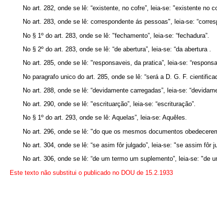
No art. 282, onde se lê: “existente, no cofre”, leia-se: "existente no co
No art. 283, onde se lê: correspondente ás pessoas", leia-se: “corres
No § 1º do art. 283, onde se lê: "fechamento”, leia-se: “fechadura”.
No § 2º do art. 283, onde se lê: “de abertura”, leia-se: “da abertura .
No art. 285, onde se lê: "responsaveis, da pratica”, leia-se: “responsa
No paragrafo unico do art. 285, onde se lê: “será a D. G. F. cientificad
No art. 288, onde se lê: “devidamente carregadas”, leia-se: “devidam
No art. 290, onde se lê: "escrituarção”, leia-se: “escrituração”.
No § 1º do art. 293, onde se lê: Aquelas”, leia-se: Aquêles.
No art. 296, onde se lê: "do que os mesmos documentos obedecere
No art. 304, onde se lê: “se asim fôr julgado”, leia-se: "se assim fôr j
No art. 306, onde se lê: “de um termo um suplemento”, leia-se: "de 
Este texto não substitui o publicado no DOU de 15.2.1933