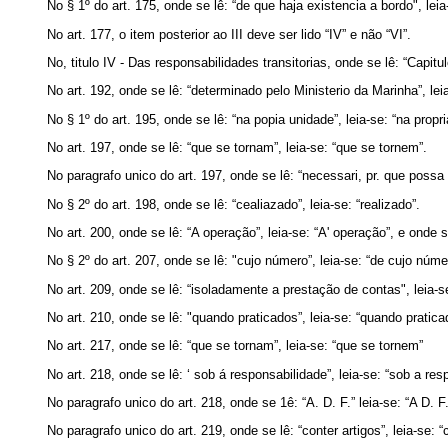
No § 1º do art. 175, onde se lê: “de que haja existencia a bordo", leia
No art. 177, o item posterior ao III deve ser lido “IV” e não “VI”.
No, titulo IV - Das responsabilidades transitorias, onde se lê: “Capitulo
No art. 192, onde se lê: “determinado pelo Ministerio da Marinha”, lei
No § 1º do art. 195, onde se lê: “na popia unidade”, leia-se: “na propr
No art. 197, onde se lê: “que se tornam”, leia-se: “que se tornem”.
No paragrafo unico do art. 197, onde se lê: “necessari, pr. que possa 
No § 2º do art. 198, onde se lê: “cealiazado”, leia-se: “realizado”.
No art. 200, onde se lê: “A operação”, leia-se: “A' operação”, e onde s
No § 2º do art. 207, onde se lê: "cujo número”, leia-se: “de cujo núme
No art. 209, onde se lê: “isoladamente a prestação de contas", leia-s
No art. 210, onde se lê: "quando praticados”, leia-se: “quando pratica
No art. 217, onde se lê: “que se tornam”, leia-se: “que se tornem”
No art. 218, onde se lê: ‘ sob á responsabilidade”, leia-se: “sob a res
No paragrafo unico do art. 218, onde se 1ê: “A. D. F.” leia-se: “A D. F.
No paragrafo unico do art. 219, onde se lê: “conter artigos”, leia-se: “