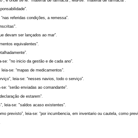
co”, e onde se lê: “materral de farmacia”, leia-se: “material de farmacia”.
sponsabilidade”.
: “nas referidas condições, a remessa”.
nscritas".
“que devam ser lançados ao mar”.
amentos equivalentes”.
detalhadamente”.
ia-se: "no inicio da gestão e de cada ano”.
, leia-se: “mapas de medicamentos”.
viço”, leia-se: “nesses navios, todo o serviço”.
ia-se: “serão enviadas ao comandante”.
a declaração de estarem”.
”, leia-se: "saldos acaso existentes”.
mo previsto”, leia-se: “por incumbencia, em inventario ou cautela, como previ
.