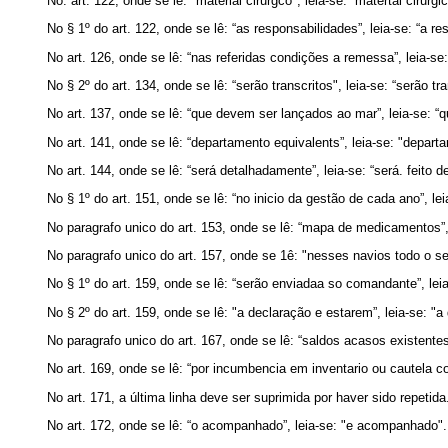
No. art. 122, onde se lê: "material cirurgco", leia-se: “matertal cirurgi
No § 1º do art. 122, onde se lê: “as responsabilidades”, leia-se: “a re
No art. 126, onde se lê: “nas referidas condições a remessa”, leia-se
No § 2º do art. 134, onde se lê: “serão transcritos", leia-se: “serão tra
No art. 137, onde se lê: “que devem ser lançados ao mar”, leia-se: 
No art. 141, onde se lê: “departamento equivalents”, leia-se: "depart
No art. 144, onde se lê: “será detalhadamente”, leia-se: “será. feito 
No § 1º do art. 151, onde se lê: “no inicio da gestão de cada ano”, le
No paragrafo unico do art. 153, onde se lê: “mapa de medicamentos”
No paragrafo unico do art. 157, onde se 1ê: "nesses navios todo o ser
No § 1º do art. 159, onde se lê: “serão enviadaa so comandante”, le
No § 2º do art. 159, onde se lê: "a declaração e estarem”, leia-se: "
No paragrafo unico do art. 167, onde se lê: “saldos acasos existentes
No art. 169, onde se lê: “por incumbencia em inventario ou cautela co
No art. 171, a última linha deve ser suprimida por haver sido repetida
No art. 172, onde se lê: “o acompanhado”, leia-se: "e acompanhado".