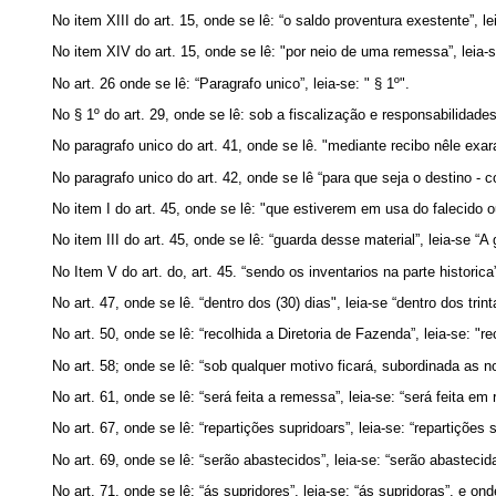
No item XIII do art. 15, onde se lê: “o saldo proventura exestente”, lei
No item XIV do art. 15, onde se lê: "por neio de uma remessa”, leia-s
No art. 26 onde se lê: “Paragrafo unico”, leia-se: " § 1º".
No § 1º do art. 29, onde se lê: sob a fiscalização e responsabilidades
No paragrafo unico do art. 41, onde se lê. "mediante recibo nêle exar
No paragrafo unico do art. 42, onde se lê “para que seja o destino - c
No item I do art. 45, onde se lê: "que estiverem em usa do falecido o
No item III do art. 45, onde se lê: “guarda desse material”, leia-se “A
No Item V do art. do, art. 45. “sendo os inventarios na parte historica”
No art. 47, onde se lê. “dentro dos (30) dias", leia-se “dentro dos trint
No art. 50, onde se lê: “recolhida a Diretoria de Fazenda”, leia-se: "r
No art. 58; onde se lê: “sob qualquer motivo ficará, subordinada as n
No art. 61, onde se lê: “será feita a remessa”, leia-se: “será feita em
No art. 67, onde se lê: “repartições supridoars”, leia-se: “repartições 
No art. 69, onde se lê: “serão abastecidos”, leia-se: “serão abastecid
No art. 71, onde se lê: “ás supridores”, leia-se: “ás supridoras”, e onde