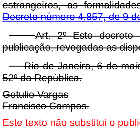
estrangeiros, as formalidad
Decreto número 4.857, de 9 
Art. 2º Este decreto
publicação, revogadas as disp
Rio de Janeiro, 6 de mai
52º da República.
Getulio Vargas
Francisco Campos.
Este texto não substitui o publ