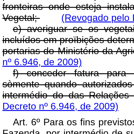
fronteiras onde esteja insta
Vegetal;
(Revogado pelo 
e) averiguar se os vegeta
incluídos em proïbições deter
portarias do Ministério da Agri
nº 6.946, de 2009)
f) conceder fatura para 
sòmente quando autorizados p
intermédio do das Relações E
Decreto nº 6.946, de 2009)
Art. 6º Para os fins previst
Fazenda. por intermédio de s