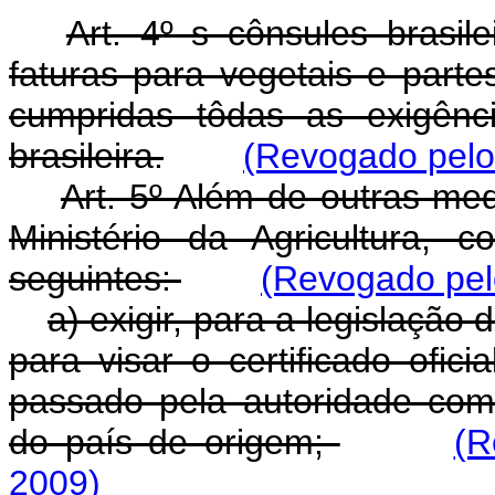
Art. 4º s cônsules brasil
faturas para vegetais e part
cumpridas tôdas as exigênci
brasileira.
(Revogado pelo
Art. 5º Além de outras m
Ministério da Agricultura,
seguintes:
(Revogado pel
a) exigir, para a legislação
para visar o certificado ofici
passado pela autoridade comp
do país de origem;
(R
2009)