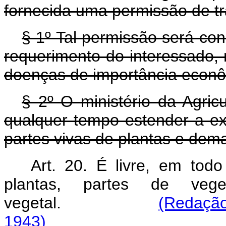
fornecida uma permissão de tr
§ 1º Tal permissão será con
requerimento do interessado,
doenças de importância econô
§ 2º O ministério da Agric
qualquer tempo estender a ex
partes vivas de plantas e dema
Art. 20. É livre, em todo 
plantas, partes de veg
vegetal.
(Redação
1943)