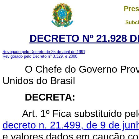
Pres
Subch
DECRETO Nº 21.928 D
Revogado pelo Decreto de 25 de abril de 1991
Revigorado pelo Decreto nº 3.329, e 2000
O Chefe do Governo Provisó
Unidos do Brasil
DECRETA:
Art. 1º Fica substituido p
decreto n. 21.499, de 9 de ju
e valores dados em caução con