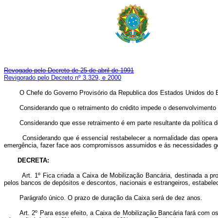
Revogado pelo Decreto de 25 de abril de 1991
Revigorado pelo Decreto nº 3.329, e 2000
O Chefe do Governo Provisório da Republica dos Estados Unidos do Brasi
Considerando que o retraimento do crédito impede o desenvolvimento da
Considerando que esse retraimento é em parte resultante da política de 
Considerando que é essencial restabelecer a normalidade das operações
emergência, fazer face aos compromissos assumidos e ás necessidades ge
DECRETA:
Art. 1º Fica criada a Caixa de Mobilização Bancária, destinada a p
pelos bancos de depósitos e descontos, nacionais e estrangeiros, estabelec
Parágrafo único. O prazo de duração da Caixa será de dez anos.
Art. 2º Para esse efeito, a Caixa de Mobilização Bancária fará com o