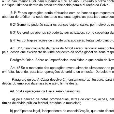
a juro não inferior a 6% nem superior a 10% ao ano. Expirado o prazo contr
ela fique ultimada dentro do prado estabelecido para a duração da Caixa.
§ 1º Essas operações serão efetuadas com os bancos que requererem sua
abertura de crédito, na sede deste ou nas suas agências para isso autoriza
§ 2º Somente poderão sacar os bancos cujo encaixe, por motivo de retirada
§ 3º Os créditos abertos só poderão ser utilizados, como cobertura das 
§ 4º As contraprestações de crédito utilizado serão feitas pelo banco cre
Art. 3º O financiamento da Caixa de Mobilização Bancária será contra
país, desde que excedente de vinte por cento da soma global de seus respe
Parágrafo único. Sobre as importâncias recolhidas e que serão de livre 
Art. 4º Se o montante das operações eventualmente ultrapassar as po
em falta, fazendo, para isto, operações de crédito ou emissão. Do boletim m
Parágrafo único. A Caixa devolverá mensalmente ao Tesouro, para imedi
depois do emprego da emissão e até o limite desta.
Art. 5º As operações da Caixa serão garantidas.
a) pela caução de notas promissórias, letras de câmbio, ações, debênt
títulos de divida pública federal, estadual e municipal;
b) por hipoteca legal, independente de especialização, que este decreto 