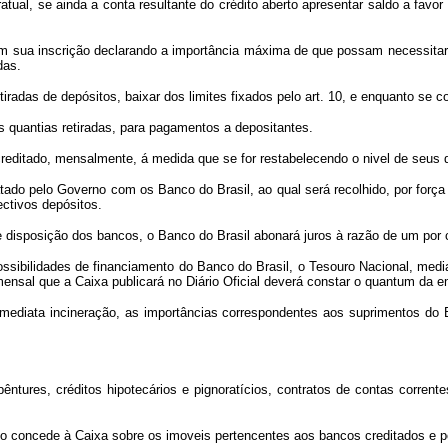
atual, se ainda a conta resultante do crédito aberto apresentar saldo a fav
 inscrição declarando a importância máxima de que possam necessitar, e 
das.
s de depósitos, baixar dos limites fixados pelo art. 10, e enquanto se cons
quantias retiradas, para pagamentos a depositantes.
ditado, mensalmente, á medida que se for restabelecendo o nivel de seus de
tado pelo Governo com os Banco do Brasil, ao qual será recolhido, por força
ctivos depósitos.
disposição dos bancos, o Banco do Brasil abonará juros à razão de um por 
ssibilidades de financiamento do Banco do Brasil, o Tesouro Nacional, medi
ensal que a Caixa publicará no Diário Oficial deverá constar o quantum da em
ata incineração, as importâncias correspondentes aos suprimentos do Ba
ures, créditos hipotecários e pignoratícios, contratos de contas corrent
concede à Caixa sobre os imoveis pertencentes aos bancos creditados e por 