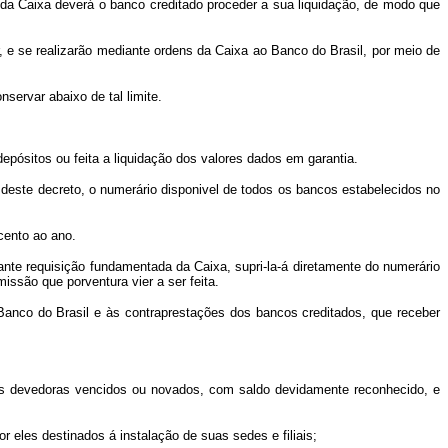
or da Caixa deverá o banco creditado proceder a sua liquidação, de modo que
se realizarão mediante ordens da Caixa ao Banco do Brasil, por meio de
ervar abaixo de tal limite.
pósitos ou feita a liquidação dos valores dados em garantia.
 deste decreto, o numerário disponivel de todos os bancos estabelecidos no
cento ao ano.
ante requisição fundamentada da Caixa, supri-la-á diretamente do numerário
issão que porventura vier a ser feita.
nco do Brasil e às contraprestações dos bancos creditados, que receber
es devedoras vencidos ou novados, com saldo devidamente reconhecido, e
eles destinados á instalação de suas sedes e filiais;