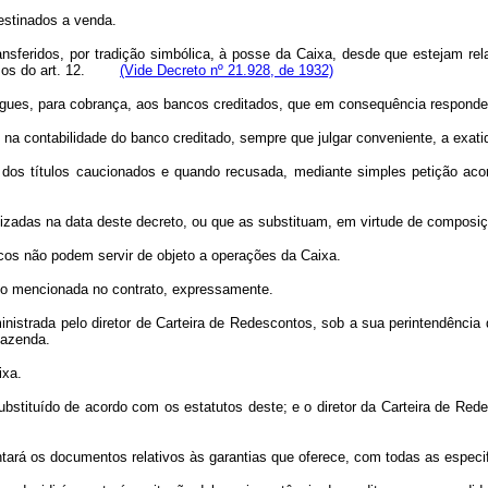
stinados a venda.
sferidos, por tradição simbólica, à posse da Caixa, desde que estejam rel
termos do art. 12.
(Vide Decreto nº 21.928, de 1932)
s, para cobrança, aos bancos creditados, que em consequência responderão
a contabilidade do banco creditado, sempre que julgar conveniente, a exatid
s títulos caucionados e quando recusada, mediante simples petição acomp
adas na data deste decreto, ou que as substituam, em virtude de composiç
s não podem servir de objeto a operações da Caixa.
ndo mencionada no contrato, expressamente.
ministrada pelo diretor de Carteira de Redescontos, sob a sua perintendência
Fazenda.
ixa.
uído de acordo com os estatutos deste; e o diretor da Carteira de Redesco
entará os documentos relativos às garantias que oferece, com todas as especi