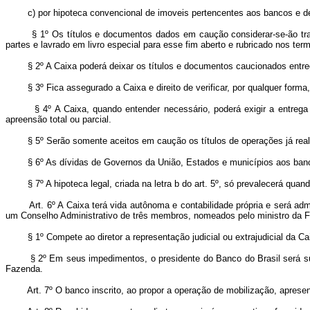
c) por hipoteca convencional de imoveis pertencentes aos bancos e de
§ 1º Os títulos e documentos dados em caução considerar-se-ão tran
partes e lavrado em livro especial para esse fim aberto e rubricado nos 
§ 2º A Caixa poderá deixar os títulos e documentos caucionados entregue
§ 3º Fica assegurado a Caixa e direito de verificar, por qualquer forma, n
§ 4º A Caixa, quando entender necessário, poderá exigir a entrega do
apreensão total ou parcial.
§ 5º Serão somente aceitos em caução os títulos de operações já realiz
§ 6º As dívidas de Governos da União, Estados e municípios aos banco
§ 7º A hipoteca legal, criada na letra b do art. 5º, só prevalecerá qua
Art. 6º A Caixa terá vida autônoma e contabilidade própria e será ad
um Conselho Administrativo de três membros, nomeados pelo ministro da 
§ 1º Compete ao diretor a representação judicial ou extrajudicial da Ca
§ 2º Em seus impedimentos, o presidente do Banco do Brasil será substit
Fazenda.
Art. 7º O banco inscrito, ao propor a operação de mobilização, apres