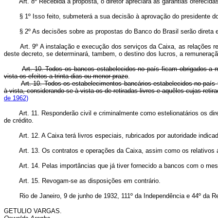
Art. 8º Recebida a proposta, o diretor apreciará as garantias oferecida
§ 1º Isso feito, submeterá a sua decisão à aprovação do presidente do Ban
§ 2º As decisões sobre as propostas do Banco do Brasil serão direta e
Art. 9º A instalação e execução dos serviços da Caixa, as relações r
deste decreto, se determinará, tambem, o destino dos lucros, a remuneraçã
Art. 10. Todos os bancos estabelecidos no país ficam obrigados a m
vista os efeitos a trinta dias ou menor prazo
.
Art. 10.
Todos os estabelecimentos bancários estabelecidos no país f
à vista, considerando-se à vista os de retiradas livres e aquêles cujas ret
de 1962)
Art. 11. Responderão civil e criminalmente como estelionatários os 
de crédito.
Art. 12. A Caixa terá livros especiais, rubricados por autoridade indic
Art. 13. Os contratos e operações da Caixa, assim como os relativos 
Art. 14. Pelas importâncias que já tiver fornecido a bancos com o mesm
Art. 15. Revogam-se as disposições em contrário.
Rio de Janeiro, 9 de junho de 1932, 111º da Independência e 44º da Re
GETULIO VARGAS.