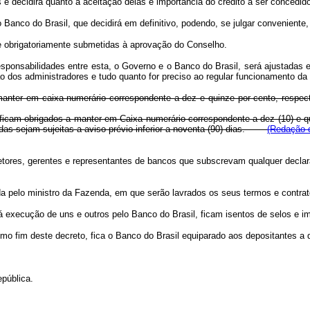
s e decidirá quanto á aceitação delas e importância do credito a ser concedid
co do Brasil, que decidirá em definitivo, podendo, se julgar conveniente, 
 obrigatoriamente submetidas à aprovação do Conselho.
esponsabilidades entre esta, o Governo e o Banco do Brasil, será ajustadas 
o dos administradores e tudo quanto for preciso ao regular funcionamento da
anter em caixa numerário correspondente a dez e quinze por cento, respect
icam obrigados a manter em Caixa numerário correspondente a dez (10) e qui
iradas sejam sujeitas a aviso prévio inferior a noventa (90) dias.
(Redação d
diretores, gerentes e representantes de bancos que subscrevam qualquer decl
ada pelo ministro da Fazenda, em que serão lavrados os seus termos e contratos
á execução de uns e outros pelo Banco do Brasil, ficam isentos de selos e i
o fim deste decreto, fica o Banco do Brasil equiparado aos depositantes a qu
pública.