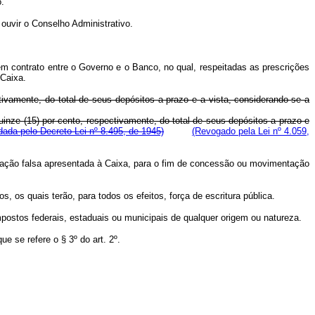
o.
ouvir o Conselho Administrativo.
em contrato entre o Governo e o Banco, no qual, respeitadas as prescrições
 Caixa.
ivamente, do total de seus depósitos a prazo e a vista, considerando-se a
nze (15) por cento, respectivamente, do total de seus depósitos a prazo e
ada pelo Decreto-Lei nº 8.495, de 1945)
(Revogado pela Lei nº 4.059,
aração falsa apresentada à Caixa, para o fim de concessão ou movimentação
, os quais terão, para todos os efeitos, força de escritura pública.
mpostos federais, estaduais ou municipais de qualquer origem ou natureza.
e se refere o § 3º do art. 2º.